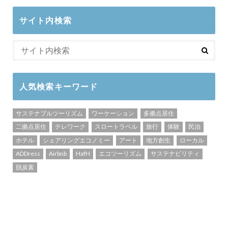
サイト内検索
人気検索キーワード
サステナブルツーリズム
ワーケーション
多拠点居住
二拠点居住
テレワーク
スロートラベル
旅行
体験
民泊
ホテル
シェアリングエコノミー
アート
地方創生
ローカル
ADDress
Airbnb
HafH
エコツーリズム
サステナビリティ
脱炭素