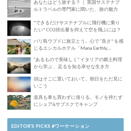
あなたはどう旅する？ ｜ 英国サステナブ
ルトラベルの専門家に聞いた、旅の魅力
"できるだけサステナブルに飛行機に乗り
たい" CO2排出量を抑えて空を飛ぶには？
バリ島ウブドに旅立とう。心で ”良さ" を感
じるエシカルホテル「Mana Earthly
Paradise」
“あるもので美味しく” イタリアの郷土料理
から学ぶ 、足るを知る幸せな生き方
頭はそこに置いておいて。朝日をただ見に
いこう
道具も車も買わずに借りる。モノを持たず
にシェア&サブスクでキャンプ
EDITOR’S PICKS #ワーケーション