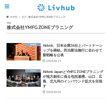
HOME
タグ : 株式会社YMFG ZONEプラニング
TAG
株式会社YMFG ZONEプラニング
Airbnb
Airbnb、日本企業36社とパートナーシ
ップを締結。民泊新法施行に合わせて
新戦略を公表
2018.06.15
Airbnb
Airbnb JapanとYMFG ZONEプラニング
が地方創生に係る包括連携。山口、広
島、北九州のインバウンド拡大を目指
す
2018.02.02