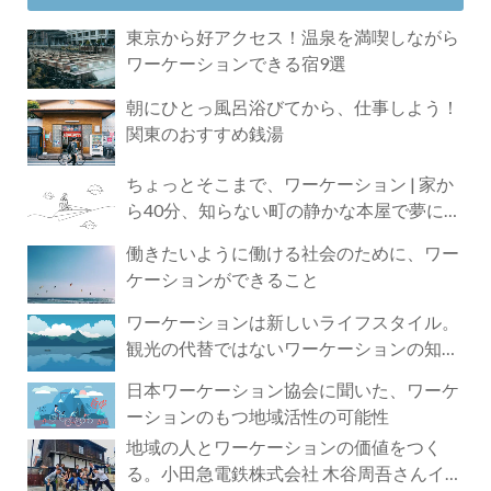
東京から好アクセス！温泉を満喫しながら
ワーケーションできる宿9選
朝にひとっ風呂浴びてから、仕事しよう！
関東のおすすめ銭湯
ちょっとそこまで、ワーケーション | 家か
ら40分、知らない町の静かな本屋で夢に近
づく4時間の旅
働きたいように働ける社会のために、ワー
ケーションができること
ワーケーションは新しいライフスタイル。
観光の代替ではないワーケーションの知ら
れざる魅力
日本ワーケーション協会に聞いた、ワーケ
ーションのもつ地域活性の可能性
地域の人とワーケーションの価値をつく
る。小田急電鉄株式会社 木谷周吾さんイン