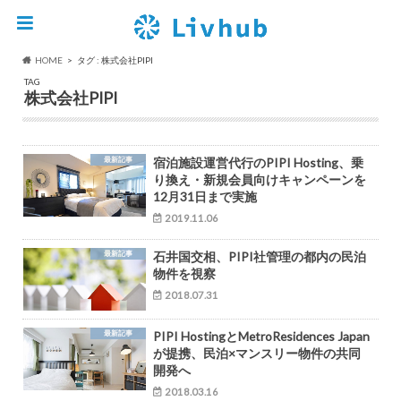
HOME
タグ : 株式会社PIPI
TAG
株式会社PIPI
最新記事
宿泊施設運営代行のPIPI Hosting、乗
り換え・新規会員向けキャンペーンを
12月31日まで実施
2019.11.06
最新記事
石井国交相、PIPI社管理の都内の民泊
物件を視察
2018.07.31
最新記事
PIPI HostingとMetroResidences Japan
が提携、民泊×マンスリー物件の共同
開発へ
2018.03.16