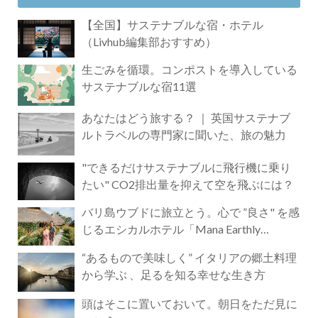
【全国】サステナブルな宿・ホテル
（Livhub編集部おすすめ）
生ごみを循環。コンポストを導入している
サステナブルな宿11選
あなたはどう旅する？ ｜ 英国サステナブ
ルトラベルの専門家に聞いた、旅の魅力
"できるだけサステナブルに飛行機に乗り
たい" CO2排出量を抑えて空を飛ぶには？
バリ島ウブドに旅立とう。心で ”良さ" を感
じるエシカルホテル「Mana Earthly
Paradise」
“あるもので美味しく” イタリアの郷土料理
から学ぶ 、足るを知る幸せな生き方
頭はそこに置いておいて。朝日をただ見に