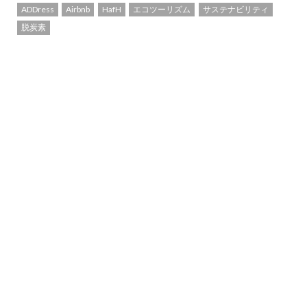
ADDress
Airbnb
HafH
エコツーリズム
サステナビリティ
脱炭素