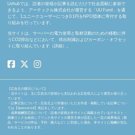
Livhubでは、読者の皆様が記事を読むだけで社会貢献に参加で
きるよう、アーティクル株式会社が運営する「
UU Fund
」を通
じて、1ユニークユーザーにつき0.1円をNPO団体に寄付する取
り組みを行っています。
当サイトは、サーバーの電力使用と取材活動のための移動に伴
うCO2排出などにおいて、排出削減およびカーボン・オフセッ
トに取り組んでいます（
詳細
）。
【広告主の開示について】
・当サイトは、主に広告主の皆様から支払われる広告収入により運営が成り立っ
ています。
・記事広告について：広告主より対価をいただき作成・掲載している記事につい
ては【Sponsored】表記をしています。
・成果報酬型広告について：読者の皆様が本サイトに掲載されているテキスト・
画像リンクを経由してリンク先サイトの運営主体が設定した一定の成果地点（製
品・サービスの申込・予約・購入など）に到達した場合、本サイトに報酬が支払
われることがあります。