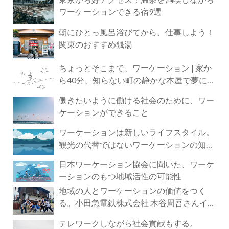
ワーケーションできる宿9選
朝にひとっ風呂浴びてから、仕事しよう！
関東のおすすめ銭湯
ちょっとそこまで、ワーケーション | 家か
ら40分、知らない町の静かな本屋で夢に近
づく4時間の旅
働きたいように働ける社会のために、ワー
ケーションができること
ワーケーションは新しいライフスタイル。
観光の代替ではないワーケーションの知ら
れざる魅力
日本ワーケーション協会に聞いた、ワーケ
ーションのもつ地域活性の可能性
地域の人とワーケーションの価値をつく
る。小田急電鉄株式会社 木谷周吾さんイン
タビュー
テレワークしながら社会貢献もする。