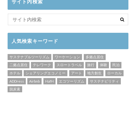
サイト内検索
人気検索キーワード
サステナブルツーリズム
ワーケーション
多拠点居住
二拠点居住
テレワーク
スロートラベル
旅行
体験
民泊
ホテル
シェアリングエコノミー
アート
地方創生
ローカル
ADDress
Airbnb
HafH
エコツーリズム
サステナビリティ
脱炭素