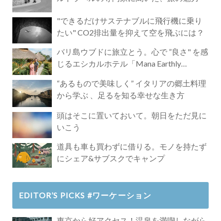
"できるだけサステナブルに飛行機に乗り
たい" CO2排出量を抑えて空を飛ぶには？
バリ島ウブドに旅立とう。心で ”良さ" を感
じるエシカルホテル「Mana Earthly
Paradise」
“あるもので美味しく” イタリアの郷土料理
から学ぶ 、足るを知る幸せな生き方
頭はそこに置いておいて。朝日をただ見に
いこう
道具も車も買わずに借りる。モノを持たず
にシェア&サブスクでキャンプ
EDITOR’S PICKS #ワーケーション
東京から好アクセス！温泉を満喫しながら