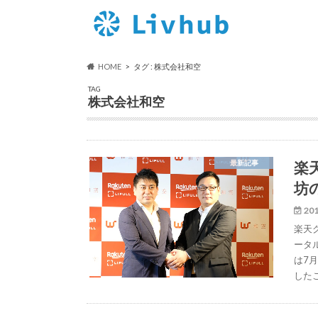
HOME
タグ : 株式会社和空
TAG
株式会社和空
楽天
最新記事
坊
201
楽天グ
ータ
は7
した