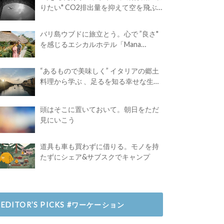
りたい" CO2排出量を抑えて空を飛ぶ
には？
バリ島ウブドに旅立とう。心で ”良さ"
を感じるエシカルホテル「Mana
Earthly Paradise」
“あるもので美味しく” イタリアの郷土
料理から学ぶ 、足るを知る幸せな生き
方
頭はそこに置いておいて。朝日をただ
見にいこう
道具も車も買わずに借りる。モノを持
たずにシェア&サブスクでキャンプ
EDITOR’S PICKS #ワーケーション