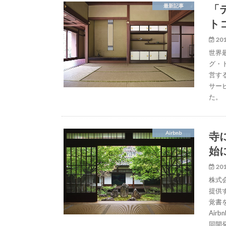
「
最新記事
ト
201
世界最
グ・
営す
サー
た。
寺
Airbnb
始
201
株式
提供
覚書
Ai
同開