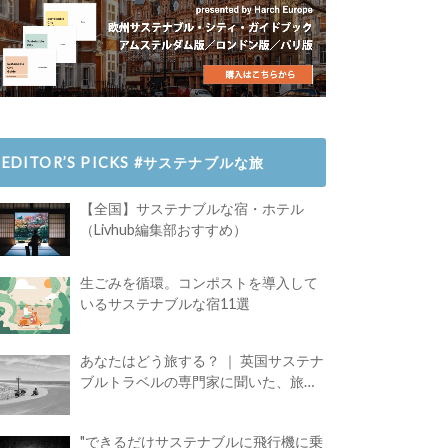
EDITOR’S PICKS #サステナブルな旅
【全国】サステナブルな宿・ホテル
（Livhub編集部おすすめ）
生ごみを循環。コンポストを導入して
いるサステナブルな宿11選
あなたはどう旅する？ ｜ 英国サステナ
ブルトラベルの専門家に聞いた、旅の
魅力
"できるだけサステナブルに飛行機に乗