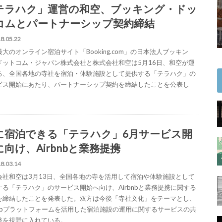
テラハク」運営の和空、ブッキング・ドッ
コムとパートナーシップ契約締結
8.05.22
大のオンライン宿泊サイト「Booking.com」の日本法人ブッキン
ドットコム・ジャパン株式会社と株式会社和空は5月16日、和空が運
る、全国各地の寺社を宿泊・体験施設として提供する「テラハク」の
ビス開始にあたり、パートナーシップ契約を締結したことを公表し
に宿泊できる「テラハク」6月サービス開
に向け、Airbnbと業務提携
8.03.14
会社和空は3月13日、全国各地の寺を活用して宿泊や体験施設として
する「テラハク」のサービス開始へ向け、Airbnbと業務提携に関する
を締結したことを発表した。双方は今後「寺社文化」をテーマとし、
rbnbプラットフォームを活用した宿泊施設の運用に関するサービスの共
発を視野に入れている。