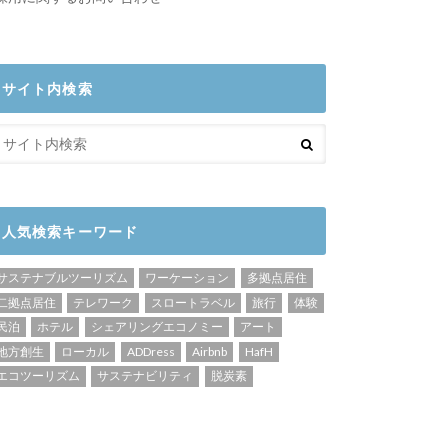
サイト内検索
人気検索キーワード
サステナブルツーリズム
ワーケーション
多拠点居住
二拠点居住
テレワーク
スロートラベル
旅行
体験
民泊
ホテル
シェアリングエコノミー
アート
地方創生
ローカル
ADDress
Airbnb
HafH
エコツーリズム
サステナビリティ
脱炭素