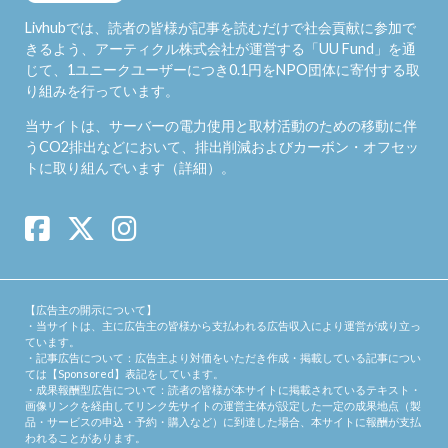
Livhubでは、読者の皆様が記事を読むだけで社会貢献に参加で
きるよう、アーティクル株式会社が運営する「
UU Fund
」を通
じて、1ユニークユーザーにつき0.1円をNPO団体に寄付する取
り組みを行っています。
当サイトは、サーバーの電力使用と取材活動のための移動に伴
うCO2排出などにおいて、排出削減およびカーボン・オフセッ
トに取り組んでいます（
詳細
）。
【広告主の開示について】
・当サイトは、主に広告主の皆様から支払われる広告収入により運営が成り立っ
ています。
・記事広告について：広告主より対価をいただき作成・掲載している記事につい
ては【Sponsored】表記をしています。
・成果報酬型広告について：読者の皆様が本サイトに掲載されているテキスト・
画像リンクを経由してリンク先サイトの運営主体が設定した一定の成果地点（製
品・サービスの申込・予約・購入など）に到達した場合、本サイトに報酬が支払
われることがあります。