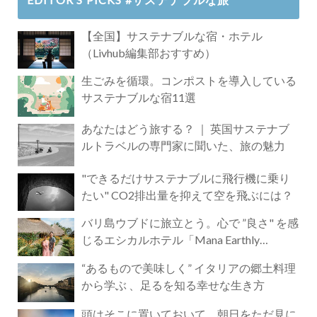
【全国】サステナブルな宿・ホテル
（Livhub編集部おすすめ）
生ごみを循環。コンポストを導入している
サステナブルな宿11選
あなたはどう旅する？ ｜ 英国サステナブ
ルトラベルの専門家に聞いた、旅の魅力
"できるだけサステナブルに飛行機に乗り
たい" CO2排出量を抑えて空を飛ぶには？
バリ島ウブドに旅立とう。心で ”良さ" を感
じるエシカルホテル「Mana Earthly
Paradise」
“あるもので美味しく” イタリアの郷土料理
から学ぶ 、足るを知る幸せな生き方
頭はそこに置いておいて。朝日をただ見に