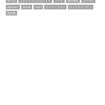
ホテル
シェアリングエコノミー
アート
地方創生
ローカル
ADDress
Airbnb
HafH
エコツーリズム
サステナビリティ
脱炭素