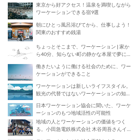
東京から好アクセス！温泉を満喫しながら
ワーケーションできる宿9選
朝にひとっ風呂浴びてから、仕事しよう！
関東のおすすめ銭湯
ちょっとそこまで、ワーケーション | 家か
ら40分、知らない町の静かな本屋で夢に近
づく4時間の旅
働きたいように働ける社会のために、ワー
ケーションができること
ワーケーションは新しいライフスタイル。
観光の代替ではないワーケーションの知ら
れざる魅力
日本ワーケーション協会に聞いた、ワーケ
ーションのもつ地域活性の可能性
地域の人とワーケーションの価値をつく
る。小田急電鉄株式会社 木谷周吾さんイン
タビュー