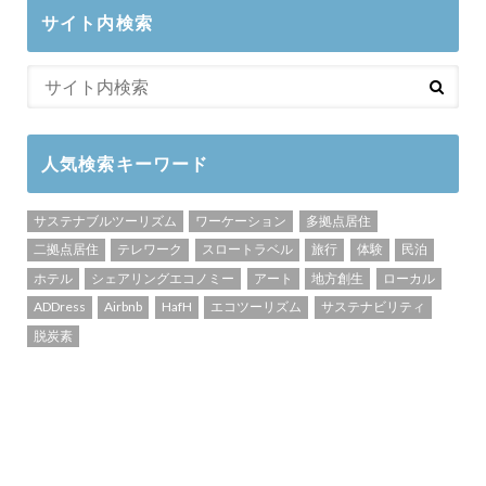
サイト内検索
人気検索キーワード
サステナブルツーリズム
ワーケーション
多拠点居住
二拠点居住
テレワーク
スロートラベル
旅行
体験
民泊
ホテル
シェアリングエコノミー
アート
地方創生
ローカル
ADDress
Airbnb
HafH
エコツーリズム
サステナビリティ
脱炭素