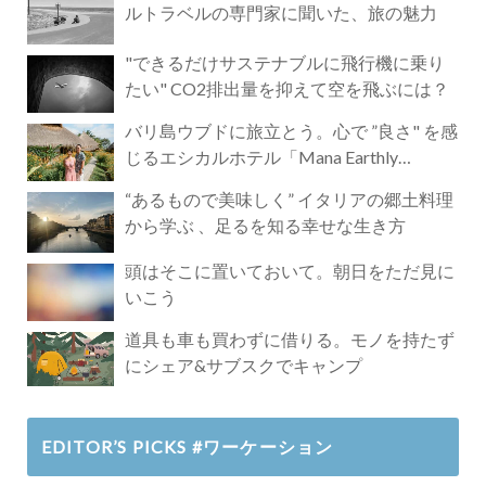
ルトラベルの専門家に聞いた、旅の魅力
"できるだけサステナブルに飛行機に乗り
たい" CO2排出量を抑えて空を飛ぶには？
バリ島ウブドに旅立とう。心で ”良さ" を感
じるエシカルホテル「Mana Earthly
Paradise」
“あるもので美味しく” イタリアの郷土料理
から学ぶ 、足るを知る幸せな生き方
頭はそこに置いておいて。朝日をただ見に
いこう
道具も車も買わずに借りる。モノを持たず
にシェア&サブスクでキャンプ
EDITOR’S PICKS #ワーケーション