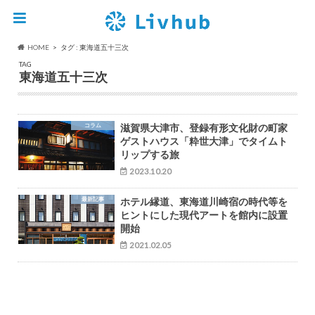
HOME
タグ : 東海道五十三次
TAG
東海道五十三次
コラム
滋賀県大津市、登録有形文化財の町家
ゲストハウス「粋世大津」でタイムト
リップする旅
2023.10.20
最新記事
ホテル縁道、東海道川崎宿の時代等を
ヒントにした現代アートを館内に設置
開始
2021.02.05