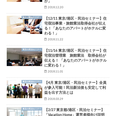
か」
2018.12.20
東京の民泊セミナー
【12/11 東京/港区・民泊セミナー】住
宅宿泊事業・旅館業法取得会社が伝え
る！「あなたのアパートがホテルに変
わる！」
2018.11.22
東京の民泊セミナー
【11/16 東京/港区・民泊セミナー】住
宅宿泊管理業 旅館業法 取得会社が
伝える！ 「あなたのアパートがホテル
に変わる！」
2018.11.01
東京の民泊セミナー
【4月 東京/港区・民泊セミナー】全員
が参入可能！民泊新法後も安定して利
益を出す方法とは
2018.03.29
東京の民泊セミナー
【2/27 東京都/港区・民泊セミナー】
「Vacation Home」運営者様向け説明