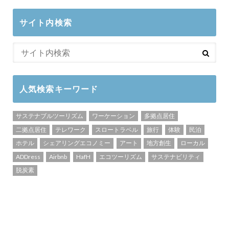
サイト内検索
人気検索キーワード
サステナブルツーリズム
ワーケーション
多拠点居住
二拠点居住
テレワーク
スロートラベル
旅行
体験
民泊
ホテル
シェアリングエコノミー
アート
地方創生
ローカル
ADDress
Airbnb
HafH
エコツーリズム
サステナビリティ
脱炭素