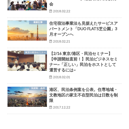
会
2018.02.22
最新記事
住宅宿泊事業法も見据えたサービスア
パートメント「DUO FLATS芝公園」3
月オープンへ
2018.02.21
東京の民泊セミナー
【2/16 東京/港区・民泊セミナー】
【申請開始直前！】民泊ビジネスセミ
ナー~「正しい」民泊をホストとして
運営するには~
2018.02.01
法規制・条例
港区、民泊条例案を公表。住専地域・
文教地区の家主不在型民泊は日数を制
限
2017.12.22