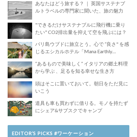
あなたはどう旅する？ ｜ 英国サステナブ
ルトラベルの専門家に聞いた、旅の魅力
"できるだけサステナブルに飛行機に乗り
たい" CO2排出量を抑えて空を飛ぶには？
バリ島ウブドに旅立とう。心で ”良さ" を感
じるエシカルホテル「Mana Earthly
Paradise」
“あるもので美味しく” イタリアの郷土料理
から学ぶ 、足るを知る幸せな生き方
頭はそこに置いておいて。朝日をただ見に
いこう
道具も車も買わずに借りる。モノを持たず
にシェア&サブスクでキャンプ
EDITOR’S PICKS #ワーケーション