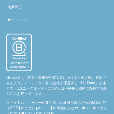
免責事項
サイトマップ
Livhubでは、読者の皆様が記事を読むだけで社会貢献に参加で
きるよう、アーティクル株式会社が運営する「
UU Fund
」を通
じて、1ユニークユーザーにつき0.1円をNPO団体に寄付する取
り組みを行っています。
当サイトは、サーバーの電力使用と取材活動のための移動に伴
うCO2排出などにおいて、排出削減およびカーボン・オフセッ
トに取り組んでいます（
詳細
）。