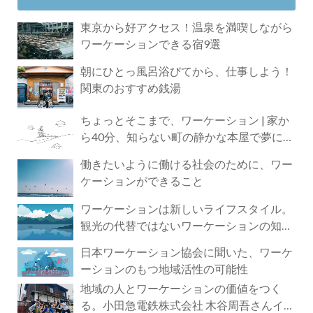
東京から好アクセス！温泉を満喫しながら
ワーケーションできる宿9選
朝にひとっ風呂浴びてから、仕事しよう！
関東のおすすめ銭湯
ちょっとそこまで、ワーケーション | 家か
ら40分、知らない町の静かな本屋で夢に近
づく4時間の旅
働きたいように働ける社会のために、ワー
ケーションができること
ワーケーションは新しいライフスタイル。
観光の代替ではないワーケーションの知ら
れざる魅力
日本ワーケーション協会に聞いた、ワーケ
ーションのもつ地域活性の可能性
地域の人とワーケーションの価値をつく
る。小田急電鉄株式会社 木谷周吾さんイン