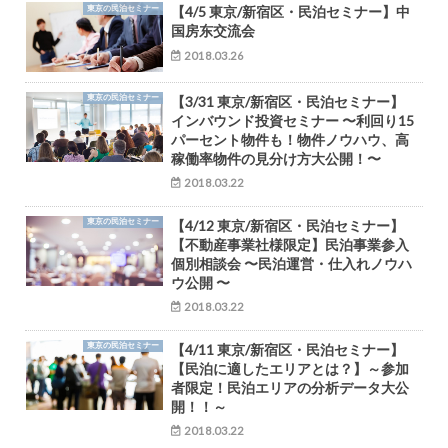
東京の民泊セミナー
【4/5 東京/新宿区・民泊セミナー】中
国房东交流会
2018.03.26
東京の民泊セミナー
【3/31 東京/新宿区・民泊セミナー】
インバウンド投資セミナー 〜利回り15
パーセント物件も！物件ノウハウ、高
稼働率物件の見分け方大公開！〜
2018.03.22
東京の民泊セミナー
【4/12 東京/新宿区・民泊セミナー】
【不動産事業社様限定】民泊事業参入
個別相談会 〜民泊運営・仕入れノウハ
ウ公開 〜
2018.03.22
東京の民泊セミナー
【4/11 東京/新宿区・民泊セミナー】
【民泊に適したエリアとは？】～参加
者限定！民泊エリアの分析データ大公
開！！～
2018.03.22