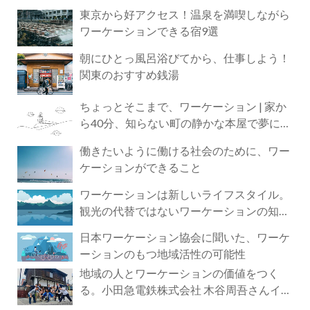
東京から好アクセス！温泉を満喫しながら
ワーケーションできる宿9選
朝にひとっ風呂浴びてから、仕事しよう！
関東のおすすめ銭湯
ちょっとそこまで、ワーケーション | 家か
ら40分、知らない町の静かな本屋で夢に近
づく4時間の旅
働きたいように働ける社会のために、ワー
ケーションができること
ワーケーションは新しいライフスタイル。
観光の代替ではないワーケーションの知ら
れざる魅力
日本ワーケーション協会に聞いた、ワーケ
ーションのもつ地域活性の可能性
地域の人とワーケーションの価値をつく
る。小田急電鉄株式会社 木谷周吾さんイン
タビュー