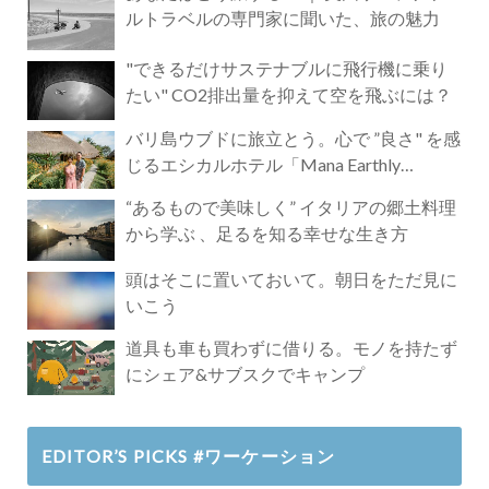
ルトラベルの専門家に聞いた、旅の魅力
"できるだけサステナブルに飛行機に乗り
たい" CO2排出量を抑えて空を飛ぶには？
バリ島ウブドに旅立とう。心で ”良さ" を感
じるエシカルホテル「Mana Earthly
Paradise」
“あるもので美味しく” イタリアの郷土料理
から学ぶ 、足るを知る幸せな生き方
頭はそこに置いておいて。朝日をただ見に
いこう
道具も車も買わずに借りる。モノを持たず
にシェア&サブスクでキャンプ
EDITOR’S PICKS #ワーケーション