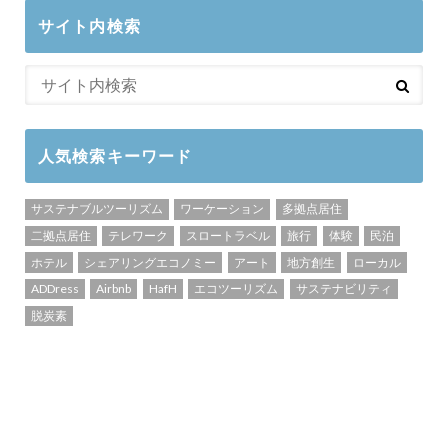
サイト内検索
人気検索キーワード
サステナブルツーリズム
ワーケーション
多拠点居住
二拠点居住
テレワーク
スロートラベル
旅行
体験
民泊
ホテル
シェアリングエコノミー
アート
地方創生
ローカル
ADDress
Airbnb
HafH
エコツーリズム
サステナビリティ
脱炭素