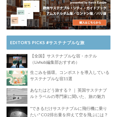
EDITOR’S PICKS #サステナブルな旅
【全国】サステナブルな宿・ホテル
（Livhub編集部おすすめ）
生ごみを循環。コンポストを導入している
サステナブルな宿11選
あなたはどう旅する？ ｜ 英国サステナブ
ルトラベルの専門家に聞いた、旅の魅力
"できるだけサステナブルに飛行機に乗り
たい" CO2排出量を抑えて空を飛ぶには？