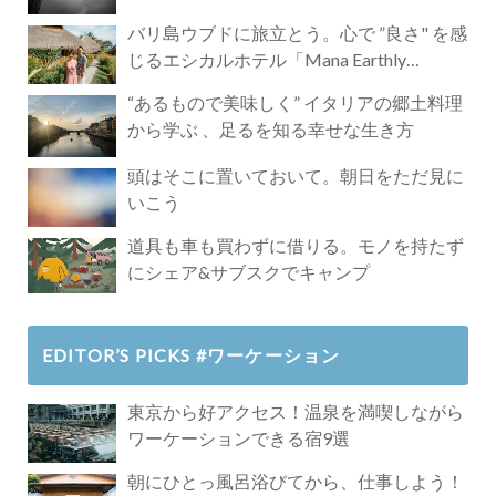
バリ島ウブドに旅立とう。心で ”良さ" を感
じるエシカルホテル「Mana Earthly
Paradise」
“あるもので美味しく” イタリアの郷土料理
から学ぶ 、足るを知る幸せな生き方
頭はそこに置いておいて。朝日をただ見に
いこう
道具も車も買わずに借りる。モノを持たず
にシェア&サブスクでキャンプ
EDITOR’S PICKS #ワーケーション
東京から好アクセス！温泉を満喫しながら
ワーケーションできる宿9選
朝にひとっ風呂浴びてから、仕事しよう！