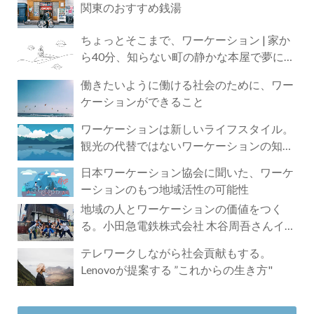
関東のおすすめ銭湯
ちょっとそこまで、ワーケーション | 家か
ら40分、知らない町の静かな本屋で夢に近
づく4時間の旅
働きたいように働ける社会のために、ワー
ケーションができること
ワーケーションは新しいライフスタイル。
観光の代替ではないワーケーションの知ら
れざる魅力
日本ワーケーション協会に聞いた、ワーケ
ーションのもつ地域活性の可能性
地域の人とワーケーションの価値をつく
る。小田急電鉄株式会社 木谷周吾さんイン
タビュー
テレワークしながら社会貢献もする。
Lenovoが提案する ”これからの生き方"