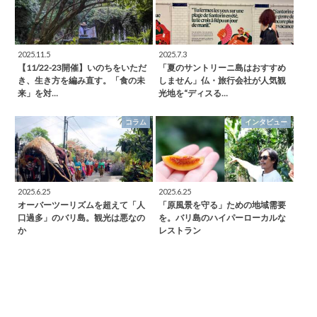
2025.11.5
2025.7.3
【11/22-23開催】いのちをいただ
「夏のサントリーニ島はおすすめ
き、生き方を編み直す。「食の未
しません」仏・旅行会社が人気観
来」を対…
光地を“ディスる…
コラム
インタビュー
2025.6.25
2025.6.25
オーバーツーリズムを超えて「人
「原風景を守る」ための地域需要
口過多」のバリ島。観光は悪なの
を。バリ島のハイパーローカルな
か
レストラン