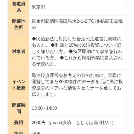
都道府
東京都
県
開催地
東京都新宿区高田馬場2-1-2 TOHMA高田馬場
住所
5F
◆民泊新法に対応した合法民泊運営に興味の
ある方。 ◆利回り10%の民泊投資について詳
対象者
しく知りたい方。 ◆特区民泊にて事業を行わ
れている方。 ◆これから民泊事業に参入され
る予定の方。
民泊投資運営をお考えの方のために、実際に
イベン
運営してきた8000物件のデータを 元に民泊投
ト概要
資運営のリアルな情報をセミナーを通してお
伝えします。
開催時
13:00 - 14:30
間
費用
2000円（peatix決済 もしくは当日払い）
定員
15名