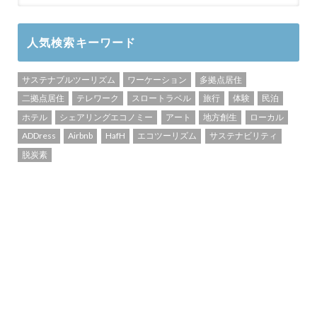
人気検索キーワード
サステナブルツーリズム
ワーケーション
多拠点居住
二拠点居住
テレワーク
スロートラベル
旅行
体験
民泊
ホテル
シェアリングエコノミー
アート
地方創生
ローカル
ADDress
Airbnb
HafH
エコツーリズム
サステナビリティ
脱炭素