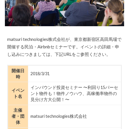
matsuri technologies株式会社が、東京都新宿区高田馬場で
開催する民泊・Airbnbセミナーです。イベントの詳細・申
し込みにつきましては、下記URLをご参照ください。
開催日
2018/3/31
時
インバウンド投資セミナー 〜利回り15パーセ
イベン
ント物件も！物件ノウハウ、高稼働率物件の
ト名
見分け方大公開！〜
主催
者・団
matsuri technologies株式会社
体