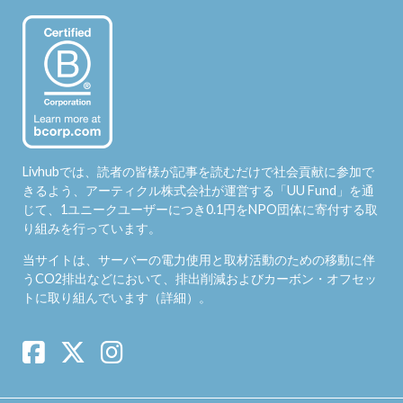
Livhubでは、読者の皆様が記事を読むだけで社会貢献に参加で
きるよう、アーティクル株式会社が運営する「
UU Fund
」を通
じて、1ユニークユーザーにつき0.1円をNPO団体に寄付する取
り組みを行っています。
当サイトは、サーバーの電力使用と取材活動のための移動に伴
うCO2排出などにおいて、排出削減およびカーボン・オフセッ
トに取り組んでいます（
詳細
）。