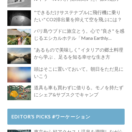
"できるだけサステナブルに飛行機に乗り
たい" CO2排出量を抑えて空を飛ぶには？
バリ島ウブドに旅立とう。心で ”良さ" を感
じるエシカルホテル「Mana Earthly
Paradise」
“あるもので美味しく” イタリアの郷土料理
から学ぶ 、足るを知る幸せな生き方
頭はそこに置いておいて。朝日をただ見に
いこう
道具も車も買わずに借りる。モノを持たず
にシェア&サブスクでキャンプ
EDITOR’S PICKS #ワーケーション
東京から好アクセス！温泉を満喫しながら