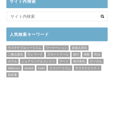
サイト内検索
人気検索キーワード
サステナブルツーリズム
ワーケーション
多拠点居住
二拠点居住
テレワーク
スロートラベル
旅行
体験
民泊
ホテル
シェアリングエコノミー
アート
地方創生
ローカル
ADDress
Airbnb
HafH
エコツーリズム
サステナビリティ
脱炭素