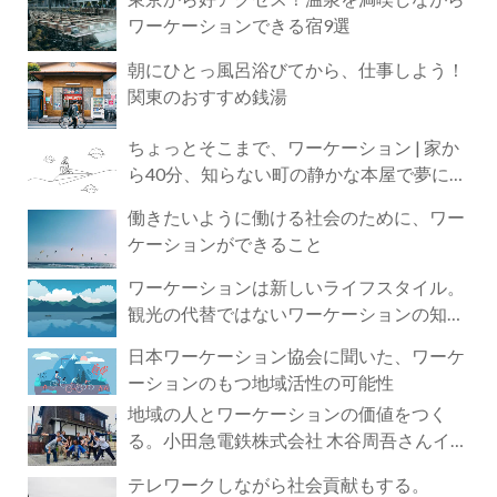
ワーケーションできる宿9選
朝にひとっ風呂浴びてから、仕事しよう！
関東のおすすめ銭湯
ちょっとそこまで、ワーケーション | 家か
ら40分、知らない町の静かな本屋で夢に近
づく4時間の旅
働きたいように働ける社会のために、ワー
ケーションができること
ワーケーションは新しいライフスタイル。
観光の代替ではないワーケーションの知ら
れざる魅力
日本ワーケーション協会に聞いた、ワーケ
ーションのもつ地域活性の可能性
地域の人とワーケーションの価値をつく
る。小田急電鉄株式会社 木谷周吾さんイン
タビュー
テレワークしながら社会貢献もする。