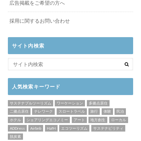
広告掲載をご希望の方へ
採用に関するお問い合わせ
サイト内検索
人気検索キーワード
サステナブルツーリズム
ワーケーション
多拠点居住
二拠点居住
テレワーク
スロートラベル
旅行
体験
民泊
ホテル
シェアリングエコノミー
アート
地方創生
ローカル
ADDress
Airbnb
HafH
エコツーリズム
サステナビリティ
脱炭素