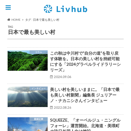
HOME
タグ : 日本で最も美しい村
TAG
日本で最も美しい村
コラム
この秋は中川村で”自分の道”を取り戻
す体験を。日本の美しい村を持続可能
にする「2024グラベルライドラリーシ
リーズ」
2024.09.06
インタビュー
美しい村を美しいままに。「日本で最
も美しい村新聞」編集長 ジュリアー
ノ・ナカニシさんインタビュー
2022.08.26
最新記事
SQUEEZE、「オーベルジュ・ニングル
フォーレ」運営開始。北海道・美瑛町