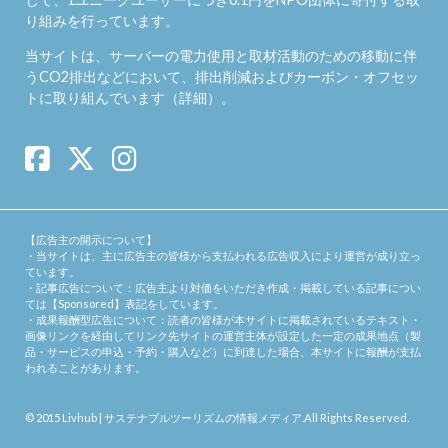
り組みを行っています。
当サイトは、サーバーの電力使用と取材活動のための移動に伴
うCO2排出などにおいて、排出削減およびカーボン・オフセッ
トに取り組んでいます（
詳細
）。
【広告主の開示について】
・当サイトは、主に広告主の皆様から支払われる広告収入により運営が成り立っ
ています。
・記事広告について：広告主より対価をいただき作成・掲載している記事につい
ては【Sponsored】表記をしています。
・成果報酬型広告について：読者の皆様が本サイトに掲載されているテキスト・
画像リンクを経由してリンク先サイトの運営主体が設定した一定の成果地点（製
品・サービスの申込・予約・購入など）に到達した場合、本サイトに報酬が支払
われることがあります。
© 2015
Livhub | サステナブルツーリズムの情報メディア
.All Rights Reserved.