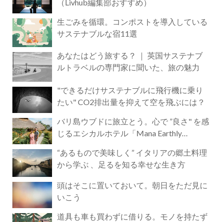
（Livhub編集部おすすめ）
生ごみを循環。コンポストを導入している
サステナブルな宿11選
あなたはどう旅する？ ｜ 英国サステナブ
ルトラベルの専門家に聞いた、旅の魅力
"できるだけサステナブルに飛行機に乗り
たい" CO2排出量を抑えて空を飛ぶには？
バリ島ウブドに旅立とう。心で ”良さ" を感
じるエシカルホテル「Mana Earthly
Paradise」
“あるもので美味しく” イタリアの郷土料理
から学ぶ 、足るを知る幸せな生き方
頭はそこに置いておいて。朝日をただ見に
いこう
道具も車も買わずに借りる。モノを持たず