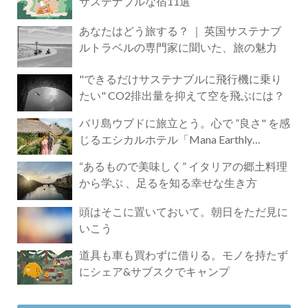
サステナブルな宿11選
あなたはどう旅する？ ｜ 英国サステナブ
ルトラベルの専門家に聞いた、旅の魅力
"できるだけサステナブルに飛行機に乗り
たい" CO2排出量を抑えて空を飛ぶには？
バリ島ウブドに旅立とう。心で ”良さ" を感
じるエシカルホテル「Mana Earthly
Paradise」
“あるもので美味しく” イタリアの郷土料理
から学ぶ 、足るを知る幸せな生き方
頭はそこに置いておいて。朝日をただ見に
いこう
道具も車も買わずに借りる。モノを持たず
にシェア&サブスクでキャンプ