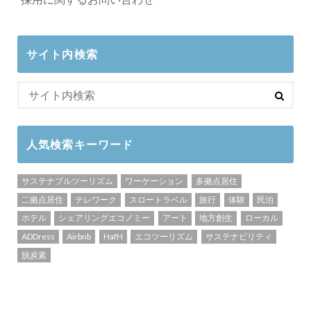
サイト内検索
人気検索キーワード
サステナブルツーリズム
ワーケーション
多拠点居住
二拠点居住
テレワーク
スロートラベル
旅行
体験
民泊
ホテル
シェアリングエコノミー
アート
地方創生
ローカル
ADDress
Airbnb
HafH
エコツーリズム
サステナビリティ
脱炭素