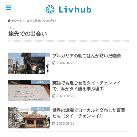
HOME
タグ : 旅先での出会い
TAG
旅先での出会い
コラム
ブルガリアの朝ごはんが紡いだ物語
2024.04.23
コラム
英語でも過ごせるタイ・チェンマイ
で、私がタイ語を学ぶ理由
2023.09.29
コラム
世界の道端でローカルと交わした言葉
たち〈タイ・チェンマイ〉
2023.09.22