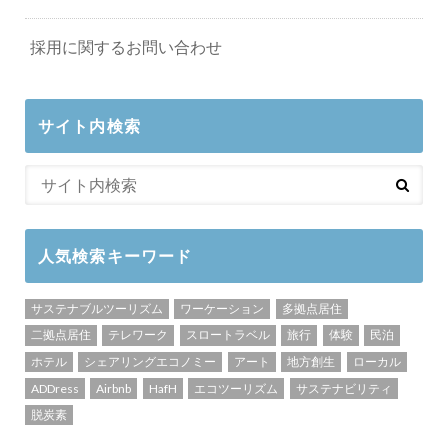
採用に関するお問い合わせ
サイト内検索
人気検索キーワード
サステナブルツーリズム
ワーケーション
多拠点居住
二拠点居住
テレワーク
スロートラベル
旅行
体験
民泊
ホテル
シェアリングエコノミー
アート
地方創生
ローカル
ADDress
Airbnb
HafH
エコツーリズム
サステナビリティ
脱炭素