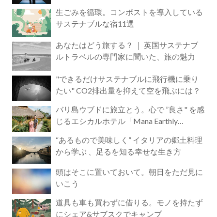
生ごみを循環。コンポストを導入している
サステナブルな宿11選
あなたはどう旅する？ ｜ 英国サステナブ
ルトラベルの専門家に聞いた、旅の魅力
"できるだけサステナブルに飛行機に乗り
たい" CO2排出量を抑えて空を飛ぶには？
バリ島ウブドに旅立とう。心で ”良さ" を感
じるエシカルホテル「Mana Earthly
Paradise」
“あるもので美味しく” イタリアの郷土料理
から学ぶ 、足るを知る幸せな生き方
頭はそこに置いておいて。朝日をただ見に
いこう
道具も車も買わずに借りる。モノを持たず
にシェア&サブスクでキャンプ