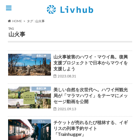
HOME
タグ : 山火事
TAG
山火事
最新記事
山火事被害のハワイ・マウイ島。復興
支援プロジェクトで日本からマウイを
支援しよう
2023.08.31
最新記事
美しい⾃然を次世代へ。ハワイ州観光
局が「マラマハワイ」をテーマにメッ
セージ動画を公開
2021.09.13
コラム
チケットが売れるたび植林する、イギ
リスの列車予約サイト
「Trainhugger」