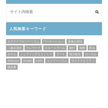
人気検索キーワード
サステナブルツーリズム
ワーケーション
多拠点居住
二拠点居住
テレワーク
スロートラベル
旅行
体験
民泊
ホテル
シェアリングエコノミー
アート
地方創生
ローカル
ADDress
Airbnb
HafH
エコツーリズム
サステナビリティ
脱炭素