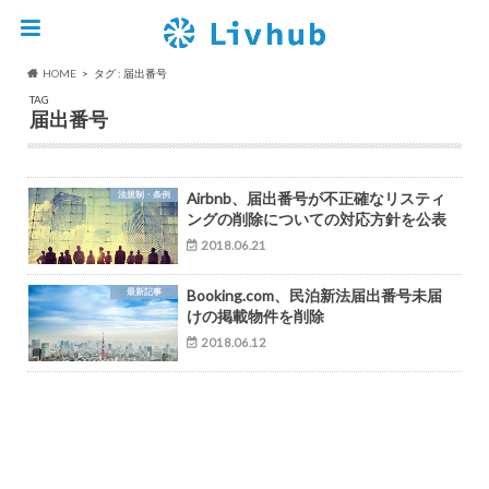
HOME
タグ : 届出番号
TAG
届出番号
法規制・条例
Airbnb、届出番号が不正確なリスティ
ングの削除についての対応方針を公表
2018.06.21
最新記事
Booking.com、民泊新法届出番号未届
けの掲載物件を削除
2018.06.12