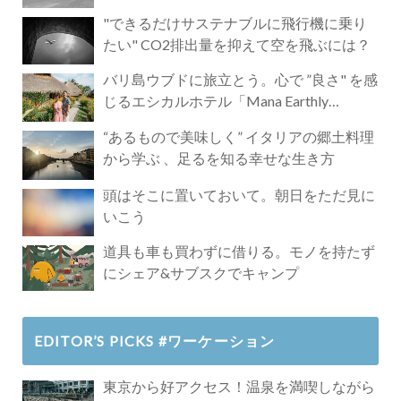
"できるだけサステナブルに飛行機に乗り
たい" CO2排出量を抑えて空を飛ぶには？
バリ島ウブドに旅立とう。心で ”良さ" を感
じるエシカルホテル「Mana Earthly
Paradise」
“あるもので美味しく” イタリアの郷土料理
から学ぶ 、足るを知る幸せな生き方
頭はそこに置いておいて。朝日をただ見に
いこう
道具も車も買わずに借りる。モノを持たず
にシェア&サブスクでキャンプ
EDITOR’S PICKS #ワーケーション
東京から好アクセス！温泉を満喫しながら