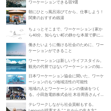
ワーケーションできる宿9選
朝にひとっ風呂浴びてから、仕事しよう！
関東のおすすめ銭湯
ちょっとそこまで、ワーケーション | 家か
ら40分、知らない町の静かな本屋で夢に近
づく4時間の旅
働きたいように働ける社会のために、ワー
ケーションができること
ワーケーションは新しいライフスタイル。
観光の代替ではないワーケーションの知ら
れざる魅力
日本ワーケーション協会に聞いた、ワーケ
ーションのもつ地域活性の可能性
地域の人とワーケーションの価値をつく
る。小田急電鉄株式会社 木谷周吾さんイン
タビュー
テレワークしながら社会貢献もする。
Lenovoが提案する ”これからの生き方"