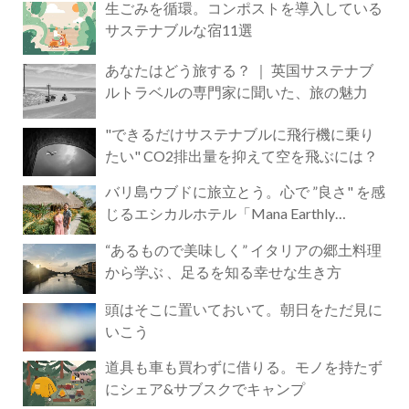
生ごみを循環。コンポストを導入している
サステナブルな宿11選
あなたはどう旅する？ ｜ 英国サステナブ
ルトラベルの専門家に聞いた、旅の魅力
"できるだけサステナブルに飛行機に乗り
たい" CO2排出量を抑えて空を飛ぶには？
バリ島ウブドに旅立とう。心で ”良さ" を感
じるエシカルホテル「Mana Earthly
Paradise」
“あるもので美味しく” イタリアの郷土料理
から学ぶ 、足るを知る幸せな生き方
頭はそこに置いておいて。朝日をただ見に
いこう
道具も車も買わずに借りる。モノを持たず
にシェア&サブスクでキャンプ