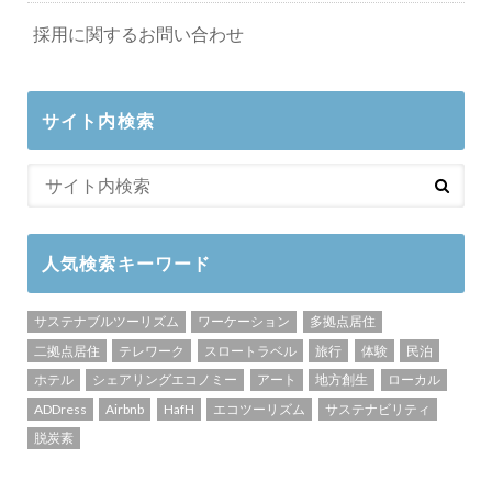
採用に関するお問い合わせ
サイト内検索
人気検索キーワード
サステナブルツーリズム
ワーケーション
多拠点居住
二拠点居住
テレワーク
スロートラベル
旅行
体験
民泊
ホテル
シェアリングエコノミー
アート
地方創生
ローカル
ADDress
Airbnb
HafH
エコツーリズム
サステナビリティ
脱炭素