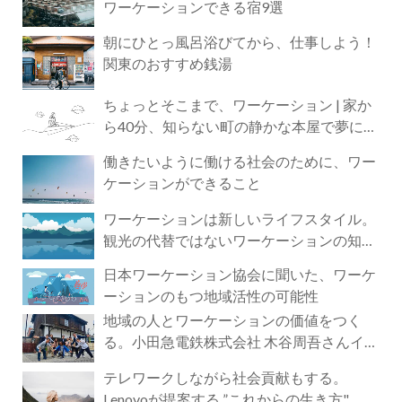
ワーケーションできる宿9選
朝にひとっ風呂浴びてから、仕事しよう！
関東のおすすめ銭湯
ちょっとそこまで、ワーケーション | 家か
ら40分、知らない町の静かな本屋で夢に近
づく4時間の旅
働きたいように働ける社会のために、ワー
ケーションができること
ワーケーションは新しいライフスタイル。
観光の代替ではないワーケーションの知ら
れざる魅力
日本ワーケーション協会に聞いた、ワーケ
ーションのもつ地域活性の可能性
地域の人とワーケーションの価値をつく
る。小田急電鉄株式会社 木谷周吾さんイン
タビュー
テレワークしながら社会貢献もする。
Lenovoが提案する ”これからの生き方"