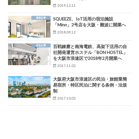
2019.12.11
最新記事
SQUEEZE、IoT活用の宿泊施設
「Minn」2号店を大阪・難波に開業へ
2018.09.12
最新記事
百戦錬磨と南海電鉄、高架下活用の自
社開発運営ホステル「BON HOSTEL」
を大阪市浪速区で2018年2月開業へ
2017.11.02
大阪府大阪市浪速区の民泊・旅館業簡
易宿所・特区民泊に関する条例・法規
制
2017.10.02