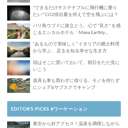
"できるだけサステナブルに飛行機に乗り
たい" CO2排出量を抑えて空を飛ぶには？
バリ島ウブドに旅立とう。心で ”良さ" を感
じるエシカルホテル「Mana Earthly
Paradise」
“あるもので美味しく” イタリアの郷土料理
から学ぶ 、足るを知る幸せな生き方
頭はそこに置いておいて。朝日をただ見に
いこう
道具も車も買わずに借りる。モノを持たず
にシェア&サブスクでキャンプ
EDITOR’S PICKS #ワーケーション
東京から好アクセス！温泉を満喫しながら