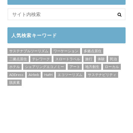
人気検索キーワード
サステナブルツーリズム
ワーケーション
多拠点居住
二拠点居住
テレワーク
スロートラベル
旅行
体験
民泊
ホテル
シェアリングエコノミー
アート
地方創生
ローカル
ADDress
Airbnb
HafH
エコツーリズム
サステナビリティ
脱炭素