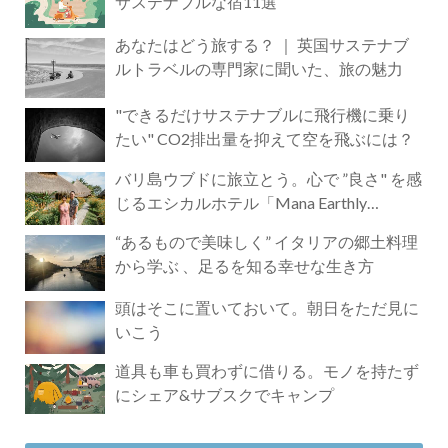
サステナブルな宿11選
あなたはどう旅する？ ｜ 英国サステナブ
ルトラベルの専門家に聞いた、旅の魅力
"できるだけサステナブルに飛行機に乗り
たい" CO2排出量を抑えて空を飛ぶには？
バリ島ウブドに旅立とう。心で ”良さ" を感
じるエシカルホテル「Mana Earthly
Paradise」
“あるもので美味しく” イタリアの郷土料理
から学ぶ 、足るを知る幸せな生き方
頭はそこに置いておいて。朝日をただ見に
いこう
道具も車も買わずに借りる。モノを持たず
にシェア&サブスクでキャンプ