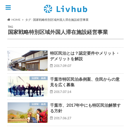
HOME
タグ : 国家戦略特別区域外国人滞在施設経営事業
TAG
国家戦略特別区域外国人滞在施設経営事業
特区民泊とは？認定要件やメリット・
デメリットを解説
2017.09.07
法規制・条例
千葉市特区民泊条例案、住民からの意
見を広く募集
2017.07.14
法規制・条例
千葉市、2017年中にも特区民泊解禁す
る方針
2017.06.27