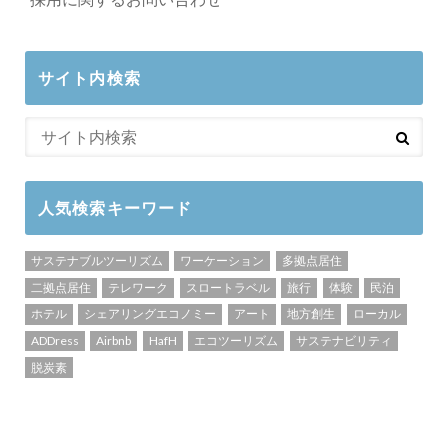
サイト内検索
人気検索キーワード
サステナブルツーリズム
ワーケーション
多拠点居住
二拠点居住
テレワーク
スロートラベル
旅行
体験
民泊
ホテル
シェアリングエコノミー
アート
地方創生
ローカル
ADDress
Airbnb
HafH
エコツーリズム
サステナビリティ
脱炭素