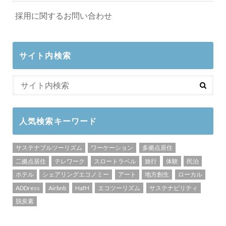
採用に関するお問い合わせ
サイト内検索
人気検索キーワード
サステナブルツーリズム
ワーケーション
多拠点居住
二拠点居住
テレワーク
スロートラベル
旅行
体験
民泊
ホテル
シェアリングエコノミー
アート
地方創生
ローカル
ADDress
Airbnb
HafH
エコツーリズム
サステナビリティ
脱炭素