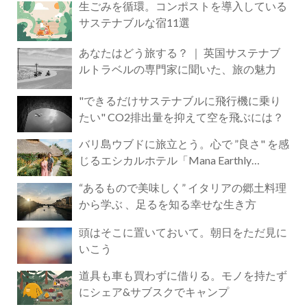
生ごみを循環。コンポストを導入している
サステナブルな宿11選
あなたはどう旅する？ ｜ 英国サステナブ
ルトラベルの専門家に聞いた、旅の魅力
"できるだけサステナブルに飛行機に乗り
たい" CO2排出量を抑えて空を飛ぶには？
バリ島ウブドに旅立とう。心で ”良さ" を感
じるエシカルホテル「Mana Earthly
Paradise」
“あるもので美味しく” イタリアの郷土料理
から学ぶ 、足るを知る幸せな生き方
頭はそこに置いておいて。朝日をただ見に
いこう
道具も車も買わずに借りる。モノを持たず
にシェア&サブスクでキャンプ