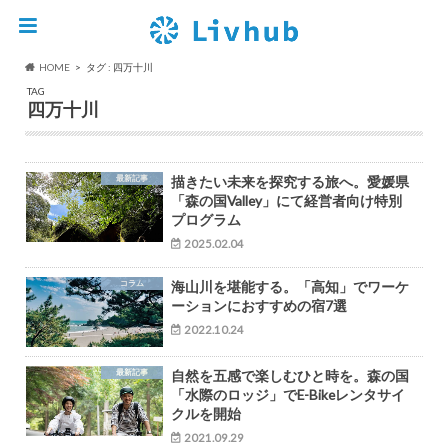
HOME
タグ : 四万十川
TAG
四万十川
最新記事
描きたい未来を探究する旅へ。愛媛県
「森の国Valley」にて経営者向け特別
プログラム
2025.02.04
コラム
海山川を堪能する。「高知」でワーケ
ーションにおすすめの宿7選
2022.10.24
最新記事
自然を五感で楽しむひと時を。森の国
「水際のロッジ」でE-Bikeレンタサイ
クルを開始
2021.09.29