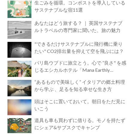
生ごみを循環。コンポストを導入している
サステナブルな宿11選
あなたはどう旅する？ ｜ 英国サステナブ
ルトラベルの専門家に聞いた、旅の魅力
"できるだけサステナブルに飛行機に乗り
たい" CO2排出量を抑えて空を飛ぶには？
バリ島ウブドに旅立とう。心で ”良さ" を感
じるエシカルホテル「Mana Earthly
Paradise」
“あるもので美味しく” イタリアの郷土料理
から学ぶ 、足るを知る幸せな生き方
頭はそこに置いておいて。朝日をただ見に
いこう
道具も車も買わずに借りる。モノを持たず
にシェア&サブスクでキャンプ