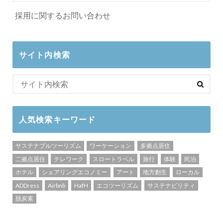
採用に関するお問い合わせ
サイト内検索
人気検索キーワード
サステナブルツーリズム
ワーケーション
多拠点居住
二拠点居住
テレワーク
スロートラベル
旅行
体験
民泊
ホテル
シェアリングエコノミー
アート
地方創生
ローカル
ADDress
Airbnb
HafH
エコツーリズム
サステナビリティ
脱炭素