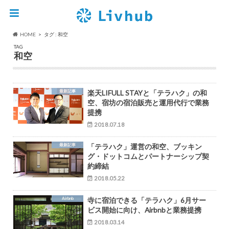
HOME
タグ : 和空
TAG
和空
最新記事
楽天LIFULL STAYと「テラハク」の和
空、宿坊の宿泊販売と運用代行で業務
提携
2018.07.18
最新記事
「テラハク」運営の和空、ブッキン
グ・ドットコムとパートナーシップ契
約締結
2018.05.22
Airbnb
寺に宿泊できる「テラハク」6月サー
ビス開始に向け、Airbnbと業務提携
2018.03.14