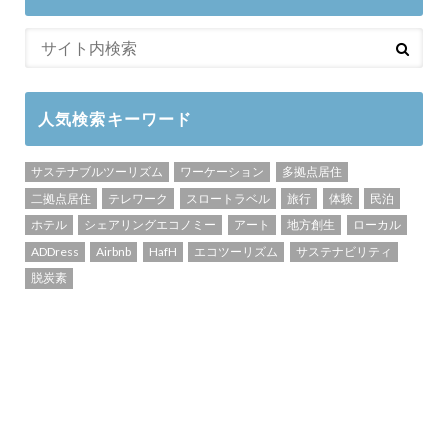
人気検索キーワード
サステナブルツーリズム
ワーケーション
多拠点居住
二拠点居住
テレワーク
スロートラベル
旅行
体験
民泊
ホテル
シェアリングエコノミー
アート
地方創生
ローカル
ADDress
Airbnb
HafH
エコツーリズム
サステナビリティ
脱炭素