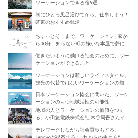
ワーケーションできる宿9選
朝にひとっ風呂浴びてから、仕事しよう！
関東のおすすめ銭湯
ちょっとそこまで、ワーケーション | 家か
ら40分、知らない町の静かな本屋で夢に近
づく4時間の旅
働きたいように働ける社会のために、ワー
ケーションができること
ワーケーションは新しいライフスタイル。
観光の代替ではないワーケーションの知ら
れざる魅力
日本ワーケーション協会に聞いた、ワーケ
ーションのもつ地域活性の可能性
地域の人とワーケーションの価値をつく
る。小田急電鉄株式会社 木谷周吾さんイン
タビュー
テレワークしながら社会貢献もする。
Lenovoが提案する ”これからの生き方"