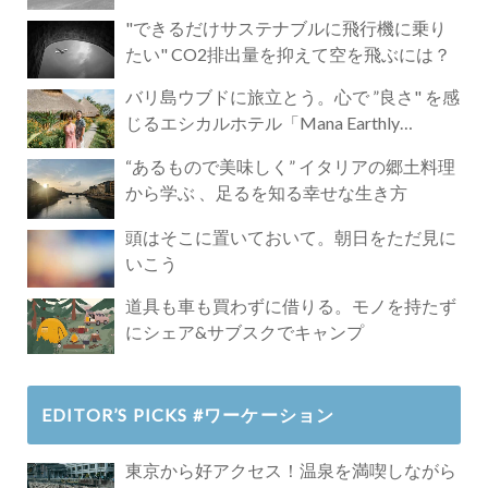
"できるだけサステナブルに飛行機に乗り
たい" CO2排出量を抑えて空を飛ぶには？
バリ島ウブドに旅立とう。心で ”良さ" を感
じるエシカルホテル「Mana Earthly
Paradise」
“あるもので美味しく” イタリアの郷土料理
から学ぶ 、足るを知る幸せな生き方
頭はそこに置いておいて。朝日をただ見に
いこう
道具も車も買わずに借りる。モノを持たず
にシェア&サブスクでキャンプ
EDITOR’S PICKS #ワーケーション
東京から好アクセス！温泉を満喫しながら