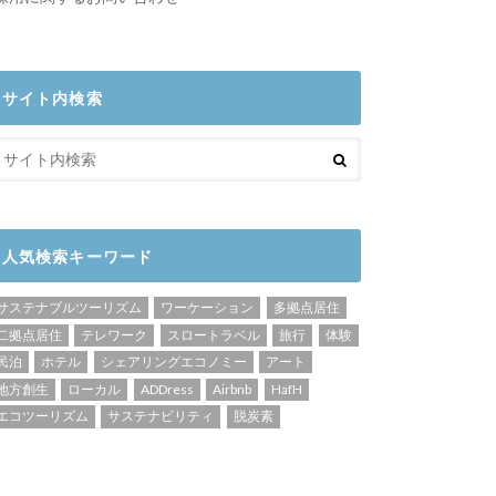
サイト内検索
人気検索キーワード
サステナブルツーリズム
ワーケーション
多拠点居住
二拠点居住
テレワーク
スロートラベル
旅行
体験
民泊
ホテル
シェアリングエコノミー
アート
地方創生
ローカル
ADDress
Airbnb
HafH
エコツーリズム
サステナビリティ
脱炭素