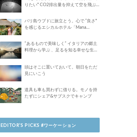
りたい" CO2排出量を抑えて空を飛ぶ
には？
バリ島ウブドに旅立とう。心で ”良さ"
を感じるエシカルホテル「Mana
Earthly Paradise」
“あるもので美味しく” イタリアの郷土
料理から学ぶ 、足るを知る幸せな生き
方
頭はそこに置いておいて。朝日をただ
見にいこう
道具も車も買わずに借りる。モノを持
たずにシェア&サブスクでキャンプ
EDITOR’S PICKS #ワーケーション