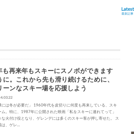
Latest
最新記事
年も再来年もスキーにスノボができます
うに。これから先も滑り続けるために、
リーンなスキー場を応援しよう
4.03.22
球には冬が必要だ」 1960年代を皮切りに何度も再来している、スキ
ーム。特に、1987年に公開された映画「私をスキーに連れてって」
きな火付け役となり、ゲレンデには多くのスキー客が押し寄せた。 ス
場は、ゲレ…