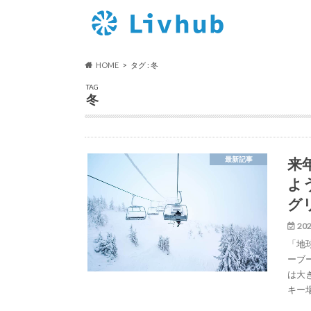
HOME
タグ : 冬
TAG
冬
来
最新記事
よ
グ
202
「地
ーブ
は大
キー