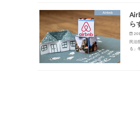
A
Airbnb
ら
201
民泊
る」