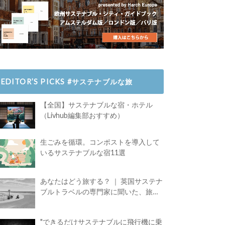
EDITOR’S PICKS #サステナブルな旅
【全国】サステナブルな宿・ホテル
（Livhub編集部おすすめ）
生ごみを循環。コンポストを導入して
いるサステナブルな宿11選
あなたはどう旅する？ ｜ 英国サステナ
ブルトラベルの専門家に聞いた、旅の
魅力
"できるだけサステナブルに飛行機に乗