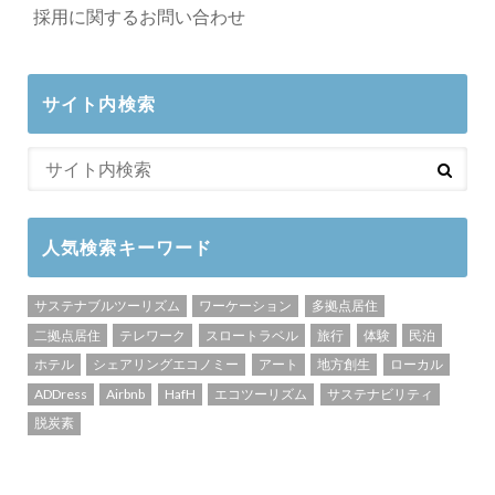
採用に関するお問い合わせ
サイト内検索
人気検索キーワード
サステナブルツーリズム
ワーケーション
多拠点居住
二拠点居住
テレワーク
スロートラベル
旅行
体験
民泊
ホテル
シェアリングエコノミー
アート
地方創生
ローカル
ADDress
Airbnb
HafH
エコツーリズム
サステナビリティ
脱炭素