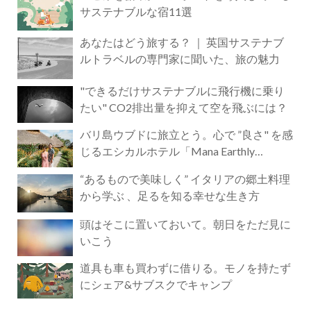
サステナブルな宿11選
あなたはどう旅する？ ｜ 英国サステナブ
ルトラベルの専門家に聞いた、旅の魅力
"できるだけサステナブルに飛行機に乗り
たい" CO2排出量を抑えて空を飛ぶには？
バリ島ウブドに旅立とう。心で ”良さ" を感
じるエシカルホテル「Mana Earthly
Paradise」
“あるもので美味しく” イタリアの郷土料理
から学ぶ 、足るを知る幸せな生き方
頭はそこに置いておいて。朝日をただ見に
いこう
道具も車も買わずに借りる。モノを持たず
にシェア&サブスクでキャンプ