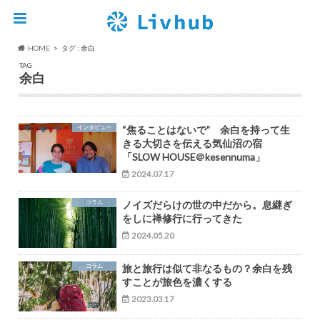
HOME
タグ : 余白
TAG
余白
インタビュー
“焦ることはないで” 余白を持って生
きる大切さを伝える気仙沼の宿
「SLOW HOUSE＠kesennuma」
2024.07.17
コラム
ノイズだらけの世の中だから。息継ぎ
をしに禅修行に行ってきた
2024.05.20
コラム
旅と旅行は似て非なるもの？余白を残
すことが旅色を濃くする
2023.03.17