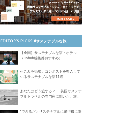
EDITOR’S PICKS #サステナブルな旅
【全国】サステナブルな宿・ホテル
（Livhub編集部おすすめ）
生ごみを循環。コンポストを導入して
いるサステナブルな宿11選
あなたはどう旅する？ ｜ 英国サステナ
ブルトラベルの専門家に聞いた、旅の
魅力
"できるだけサステナブルに飛行機に乗