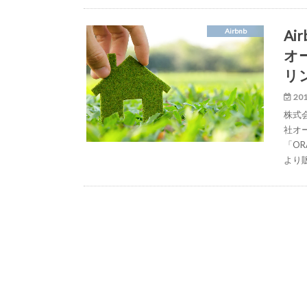
A
Airbnb
オ
リ
201
株式
社オ
「OR
より