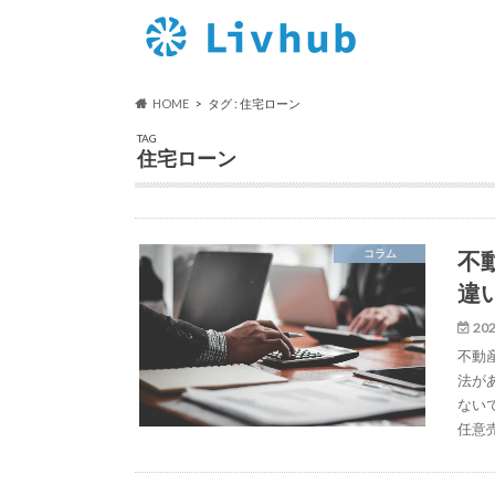
HOME
タグ : 住宅ローン
TAG
住宅ローン
不
コラム
違
202
不動
法が
ない
任意