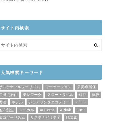
サイト内検索
人気検索キーワード
サステナブルツーリズム
ワーケーション
多拠点居住
二拠点居住
テレワーク
スロートラベル
旅行
体験
民泊
ホテル
シェアリングエコノミー
アート
地方創生
ローカル
ADDress
Airbnb
HafH
エコツーリズム
サステナビリティ
脱炭素