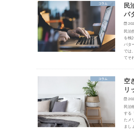
民
コラム
パ
202
民泊
を検
パタ
では
てそ
空
コラム
リ
202
民泊
する
たメ
まし