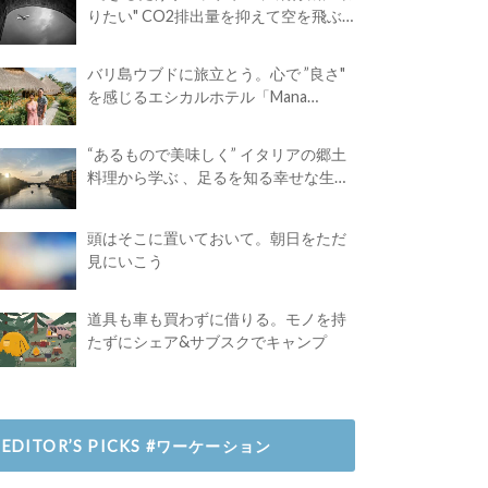
りたい" CO2排出量を抑えて空を飛ぶ
には？
バリ島ウブドに旅立とう。心で ”良さ"
を感じるエシカルホテル「Mana
Earthly Paradise」
“あるもので美味しく” イタリアの郷土
料理から学ぶ 、足るを知る幸せな生き
方
頭はそこに置いておいて。朝日をただ
見にいこう
道具も車も買わずに借りる。モノを持
たずにシェア&サブスクでキャンプ
EDITOR’S PICKS #ワーケーション