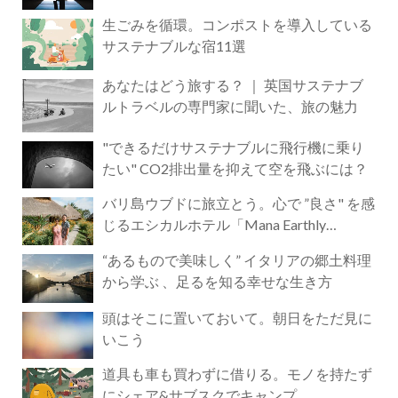
生ごみを循環。コンポストを導入している
サステナブルな宿11選
あなたはどう旅する？ ｜ 英国サステナブ
ルトラベルの専門家に聞いた、旅の魅力
"できるだけサステナブルに飛行機に乗り
たい" CO2排出量を抑えて空を飛ぶには？
バリ島ウブドに旅立とう。心で ”良さ" を感
じるエシカルホテル「Mana Earthly
Paradise」
“あるもので美味しく” イタリアの郷土料理
から学ぶ 、足るを知る幸せな生き方
頭はそこに置いておいて。朝日をただ見に
いこう
道具も車も買わずに借りる。モノを持たず
にシェア&サブスクでキャンプ