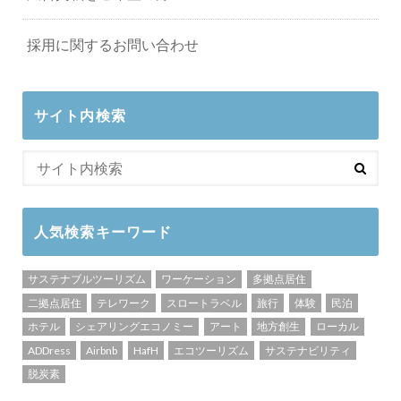
採用に関するお問い合わせ
サイト内検索
人気検索キーワード
サステナブルツーリズム
ワーケーション
多拠点居住
二拠点居住
テレワーク
スロートラベル
旅行
体験
民泊
ホテル
シェアリングエコノミー
アート
地方創生
ローカル
ADDress
Airbnb
HafH
エコツーリズム
サステナビリティ
脱炭素