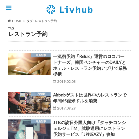
HOME
タグ : レストラン予約
TAG
レストラン予約
最新記事
一流宿予約「Relux」運営のロコパー
トナーズ、韓国ベンチャーのDAILYと
ホテル・レストラン予約アプリで業務
提携
2019.02.08
Airbnb
Airbnbゲストは世界中のレストランで
年間65億米ドルを消費
2017.09.29
最新記事
JTBの訪日外国人向け「タッチコンシ
ェルジュTM」試験運用にレストラン
予約サービス「JPNEAZY」参加