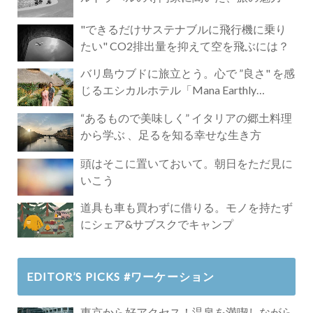
"できるだけサステナブルに飛行機に乗り
たい" CO2排出量を抑えて空を飛ぶには？
バリ島ウブドに旅立とう。心で ”良さ" を感
じるエシカルホテル「Mana Earthly
Paradise」
“あるもので美味しく” イタリアの郷土料理
から学ぶ 、足るを知る幸せな生き方
頭はそこに置いておいて。朝日をただ見に
いこう
道具も車も買わずに借りる。モノを持たず
にシェア&サブスクでキャンプ
EDITOR’S PICKS #ワーケーション
東京から好アクセス！温泉を満喫しながら