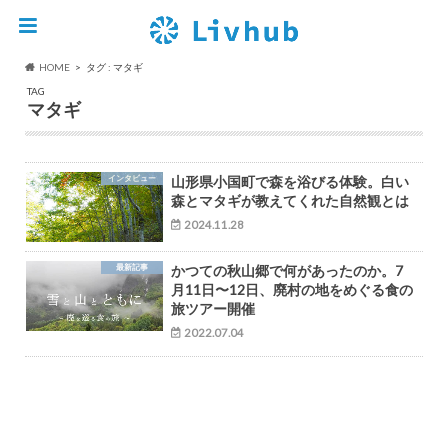
HOME
タグ : マタギ
TAG
マタギ
インタビュー
山形県小国町で森を浴びる体験。白い
森とマタギが教えてくれた自然観とは
2024.11.28
最新記事
かつての秋山郷で何があったのか。7
月11日〜12日、廃村の地をめぐる食の
旅ツアー開催
2022.07.04