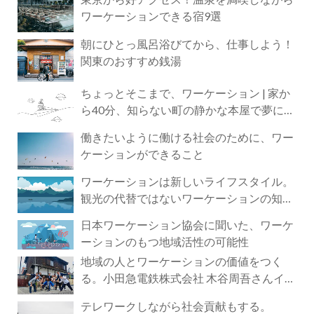
ワーケーションできる宿9選
朝にひとっ風呂浴びてから、仕事しよう！
関東のおすすめ銭湯
ちょっとそこまで、ワーケーション | 家か
ら40分、知らない町の静かな本屋で夢に近
づく4時間の旅
働きたいように働ける社会のために、ワー
ケーションができること
ワーケーションは新しいライフスタイル。
観光の代替ではないワーケーションの知ら
れざる魅力
日本ワーケーション協会に聞いた、ワーケ
ーションのもつ地域活性の可能性
地域の人とワーケーションの価値をつく
る。小田急電鉄株式会社 木谷周吾さんイン
タビュー
テレワークしながら社会貢献もする。