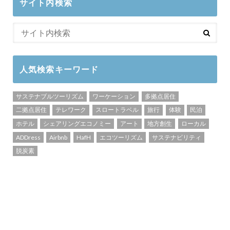
サイト内検索
人気検索キーワード
サステナブルツーリズム
ワーケーション
多拠点居住
二拠点居住
テレワーク
スロートラベル
旅行
体験
民泊
ホテル
シェアリングエコノミー
アート
地方創生
ローカル
ADDress
Airbnb
HafH
エコツーリズム
サステナビリティ
脱炭素