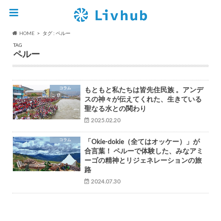
HOME
タグ : ペルー
TAG
ペルー
コラム
もともと私たちは皆先住民族 。アンデ
スの神々が伝えてくれた、生きている
聖なる水との関わり
2025.02.20
コラム
「Okie-dokie（全てはオッケー）」が
合言葉！ ペルーで体験した、みなアミ
ーゴの精神とリジェネレーションの旅
路
2024.07.30