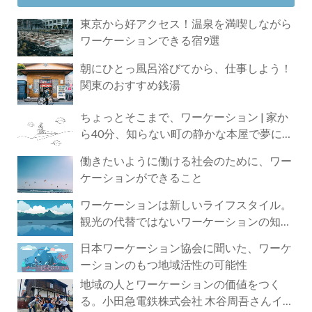
東京から好アクセス！温泉を満喫しながら
ワーケーションできる宿9選
朝にひとっ風呂浴びてから、仕事しよう！
関東のおすすめ銭湯
ちょっとそこまで、ワーケーション | 家か
ら40分、知らない町の静かな本屋で夢に近
づく4時間の旅
働きたいように働ける社会のために、ワー
ケーションができること
ワーケーションは新しいライフスタイル。
観光の代替ではないワーケーションの知ら
れざる魅力
日本ワーケーション協会に聞いた、ワーケ
ーションのもつ地域活性の可能性
地域の人とワーケーションの価値をつく
る。小田急電鉄株式会社 木谷周吾さんイン