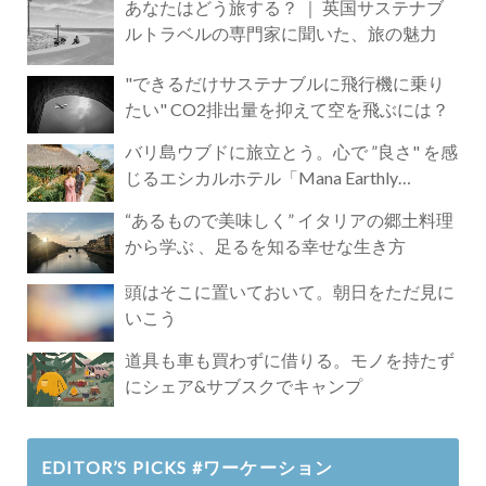
あなたはどう旅する？ ｜ 英国サステナブ
ルトラベルの専門家に聞いた、旅の魅力
"できるだけサステナブルに飛行機に乗り
たい" CO2排出量を抑えて空を飛ぶには？
バリ島ウブドに旅立とう。心で ”良さ" を感
じるエシカルホテル「Mana Earthly
Paradise」
“あるもので美味しく” イタリアの郷土料理
から学ぶ 、足るを知る幸せな生き方
頭はそこに置いておいて。朝日をただ見に
いこう
道具も車も買わずに借りる。モノを持たず
にシェア&サブスクでキャンプ
EDITOR’S PICKS #ワーケーション