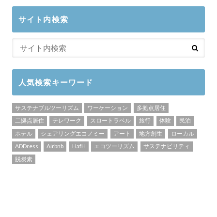
サイト内検索
人気検索キーワード
サステナブルツーリズム
ワーケーション
多拠点居住
二拠点居住
テレワーク
スロートラベル
旅行
体験
民泊
ホテル
シェアリングエコノミー
アート
地方創生
ローカル
ADDress
Airbnb
HafH
エコツーリズム
サステナビリティ
脱炭素