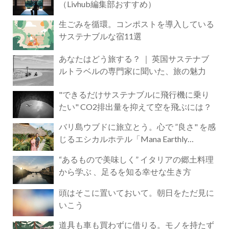
（Livhub編集部おすすめ）
生ごみを循環。コンポストを導入している
サステナブルな宿11選
あなたはどう旅する？ ｜ 英国サステナブ
ルトラベルの専門家に聞いた、旅の魅力
"できるだけサステナブルに飛行機に乗り
たい" CO2排出量を抑えて空を飛ぶには？
バリ島ウブドに旅立とう。心で ”良さ" を感
じるエシカルホテル「Mana Earthly
Paradise」
“あるもので美味しく” イタリアの郷土料理
から学ぶ 、足るを知る幸せな生き方
頭はそこに置いておいて。朝日をただ見に
いこう
道具も車も買わずに借りる。モノを持たず