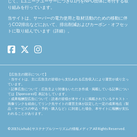
じて、1ユニークユーザーにつき0.1円をNPO団体に寄付する取
り組みを行っています。
当サイトは、サーバーの電力使用と取材活動のための移動に伴
うCO2排出などにおいて、排出削減およびカーボン・オフセッ
トに取り組んでいます（
詳細
）。
【広告主の開示について】
・当サイトは、主に広告主の皆様から支払われる広告収入により運営が成り立っ
ています。
・記事広告について：広告主より対価をいただき作成・掲載している記事につい
ては【Sponsored】表記をしています。
・成果報酬型広告について：読者の皆様が本サイトに掲載されているテキスト・
画像リンクを経由してリンク先サイトの運営主体が設定した一定の成果地点（製
品・サービスの申込・予約・購入など）に到達した場合、本サイトに報酬が支払
われることがあります。
© 2015
Livhub | サステナブルツーリズムの情報メディア
.All Rights Reserved.