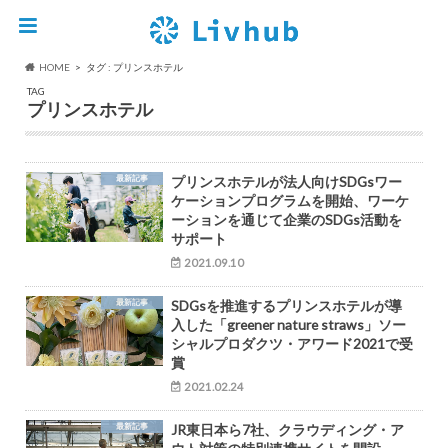
HOME
タグ : プリンスホテル
TAG
プリンスホテル
最新記事
プリンスホテルが法人向けSDGsワー
ケーションプログラムを開始、ワーケ
ーションを通じて企業のSDGs活動を
サポート
2021.09.10
最新記事
SDGsを推進するプリンスホテルが導
入した「greener nature straws」ソー
シャルプロダクツ・アワード2021で受
賞
2021.02.24
最新記事
JR東日本ら7社、クラウディング・ア