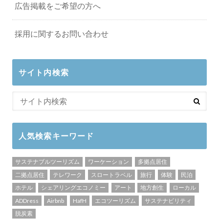
広告掲載をご希望の方へ
採用に関するお問い合わせ
サイト内検索
人気検索キーワード
サステナブルツーリズム
ワーケーション
多拠点居住
二拠点居住
テレワーク
スロートラベル
旅行
体験
民泊
ホテル
シェアリングエコノミー
アート
地方創生
ローカル
ADDress
Airbnb
HafH
エコツーリズム
サステナビリティ
脱炭素