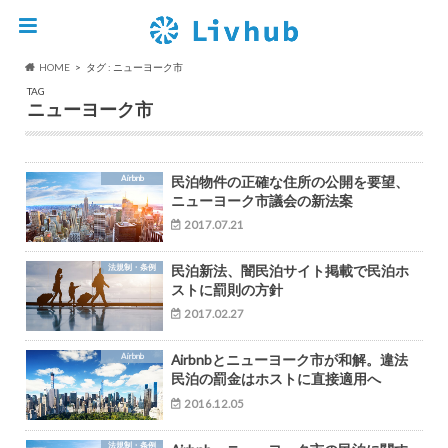
HOME
タグ : ニューヨーク市
TAG
ニューヨーク市
Airbnb
民泊物件の正確な住所の公開を要望、
ニューヨーク市議会の新法案
2017.07.21
法規制・条例
民泊新法、闇民泊サイト掲載で民泊ホ
ストに罰則の方針
2017.02.27
Airbnb
Airbnbとニューヨーク市が和解。違法
民泊の罰金はホストに直接適用へ
2016.12.05
法規制・条例