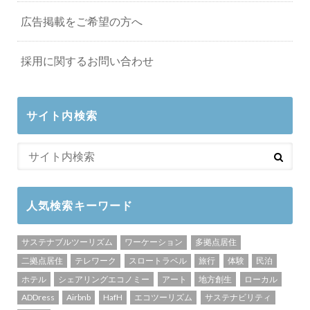
広告掲載をご希望の方へ
採用に関するお問い合わせ
サイト内検索
人気検索キーワード
サステナブルツーリズム
ワーケーション
多拠点居住
二拠点居住
テレワーク
スロートラベル
旅行
体験
民泊
ホテル
シェアリングエコノミー
アート
地方創生
ローカル
ADDress
Airbnb
HafH
エコツーリズム
サステナビリティ