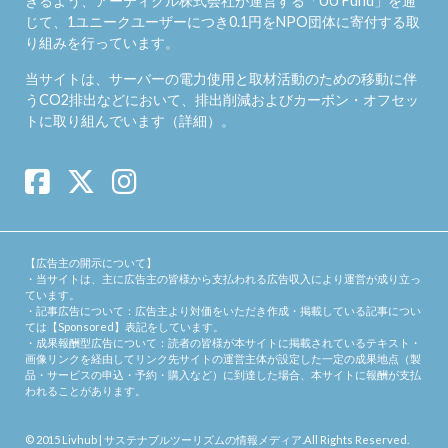
きるよう、アーティクル株式会社が運営する「
UU Fund
」を通
じて、1ユニークユーザーにつき0.1円をNPO団体に寄付する取
り組みを行っています。
当サイトは、サーバーの電力使用と取材活動のための移動に伴
うCO2排出などにおいて、排出削減およびカーボン・オフセッ
トに取り組んでいます（
詳細
）。
【広告主の開示について】
・当サイトは、主に広告主の皆様から支払われる広告収入により運営が成り立っ
ています。
・記事広告について：広告主より対価をいただき作成・掲載している記事につい
ては【Sponsored】表記をしています。
・成果報酬型広告について：読者の皆様が本サイトに掲載されているテキスト・
画像リンクを経由してリンク先サイトの運営主体が設定した一定の成果地点（製
品・サービスの申込・予約・購入など）に到達した場合、本サイトに報酬が支払
われることがあります。
© 2015
Livhub | サステナブルツーリズムの情報メディア
.All Rights Reserved.