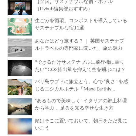
【全国】サステナブルな宿・ホテル
（Livhub編集部おすすめ）
生ごみを循環。コンポストを導入している
サステナブルな宿11選
あなたはどう旅する？ ｜ 英国サステナブ
ルトラベルの専門家に聞いた、旅の魅力
"できるだけサステナブルに飛行機に乗り
たい" CO2排出量を抑えて空を飛ぶには？
バリ島ウブドに旅立とう。心で ”良さ" を感
じるエシカルホテル「Mana Earthly
Paradise」
“あるもので美味しく” イタリアの郷土料理
から学ぶ 、足るを知る幸せな生き方
頭はそこに置いておいて。朝日をただ見に
いこう