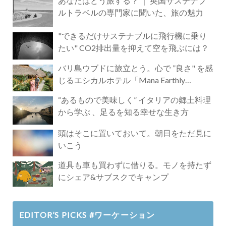
あなたはどう旅する？ ｜ 英国サステナブ
ルトラベルの専門家に聞いた、旅の魅力
"できるだけサステナブルに飛行機に乗り
たい" CO2排出量を抑えて空を飛ぶには？
バリ島ウブドに旅立とう。心で ”良さ" を感
じるエシカルホテル「Mana Earthly
Paradise」
“あるもので美味しく” イタリアの郷土料理
から学ぶ 、足るを知る幸せな生き方
頭はそこに置いておいて。朝日をただ見に
いこう
道具も車も買わずに借りる。モノを持たず
にシェア&サブスクでキャンプ
EDITOR’S PICKS #ワーケーション