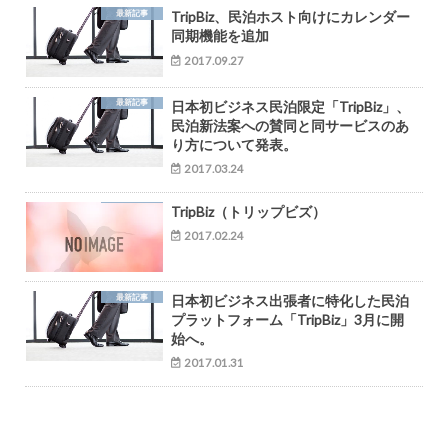
最新記事
TripBiz、民泊ホスト向けにカレンダー
同期機能を追加
2017.09.27
最新記事
日本初ビジネス民泊限定「TripBiz」、
民泊新法案への賛同と同サービスのあ
り方について発表。
2017.03.24
TripBiz（トリップビズ）
2017.02.24
最新記事
日本初ビジネス出張者に特化した民泊
プラットフォーム「TripBiz」3月に開
始へ。
2017.01.31