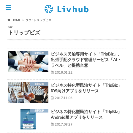
HOME
タグ : トリップビズ
TAG
トリップビズ
最新記事
ビジネス民泊専用サイト「TripBiz」、
出張手配クラウド管理サービス「AIト
ラベル」と提携合意
2018.01.22
最新記事
ビジネス特化型民泊サイト「TripBiz」
iOS向けアプリをリリース
2017.11.06
最新記事
ビジネス特化型民泊サイト「TripBiz」
Android版アプリをリリース
2017.09.29