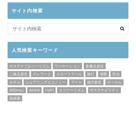
サイト内検索
人気検索キーワード
サステナブルツーリズム
ワーケーション
多拠点居住
二拠点居住
テレワーク
スロートラベル
旅行
体験
民泊
ホテル
シェアリングエコノミー
アート
地方創生
ローカル
ADDress
Airbnb
HafH
エコツーリズム
サステナビリティ
脱炭素