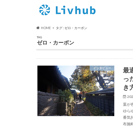
HOME
タグ : ゼロ・カーボン
TAG
ゼロ・カーボン
最
インタビュー
っ
き
202
葉が
ゆら
番気
布施