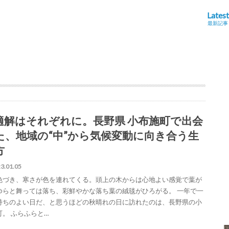
Latest
最新記事
適解はそれぞれに。長野県 小布施町で出会
た、地域の“中”から気候変動に向き合う生
方
3.01.05
色づき、寒さが色を連れてくる。頭上の木からは心地よい感覚で葉が
ゆらと舞っては落ち、彩鮮やかな落ち葉の絨毯がひろがる。 一年で一
持ちのよい日だ、と思うほどの秋晴れの日に訪れたのは、長野県の小
町。 ふらふらと…