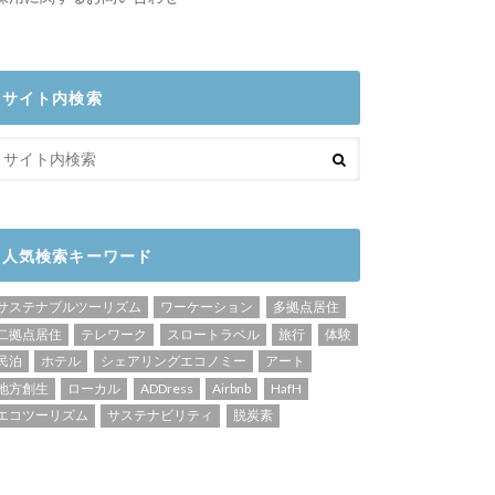
サイト内検索
人気検索キーワード
サステナブルツーリズム
ワーケーション
多拠点居住
二拠点居住
テレワーク
スロートラベル
旅行
体験
民泊
ホテル
シェアリングエコノミー
アート
地方創生
ローカル
ADDress
Airbnb
HafH
エコツーリズム
サステナビリティ
脱炭素