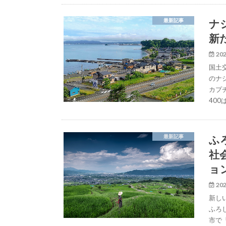
ナ
最新記事
新
202
国土
のナ
カプ
400
ふ
最新記事
社
ョ
202
新し
ふろ
市で