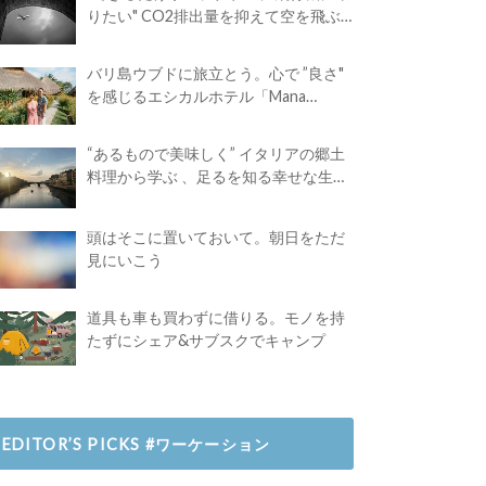
りたい" CO2排出量を抑えて空を飛ぶ
には？
バリ島ウブドに旅立とう。心で ”良さ"
を感じるエシカルホテル「Mana
Earthly Paradise」
“あるもので美味しく” イタリアの郷土
料理から学ぶ 、足るを知る幸せな生き
方
頭はそこに置いておいて。朝日をただ
見にいこう
道具も車も買わずに借りる。モノを持
たずにシェア&サブスクでキャンプ
EDITOR’S PICKS #ワーケーション