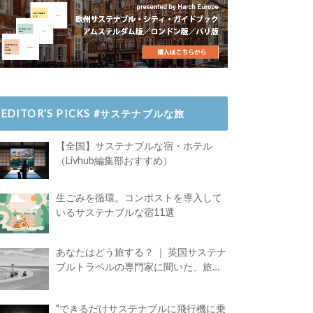
EDITOR’S PICKS #サステナブルな旅
【全国】サステナブルな宿・ホテル
（Livhub編集部おすすめ）
生ごみを循環。コンポストを導入して
いるサステナブルな宿11選
あなたはどう旅する？ ｜ 英国サステナ
ブルトラベルの専門家に聞いた、旅の
魅力
"できるだけサステナブルに飛行機に乗