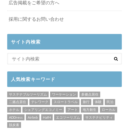
広告掲載をご希望の方へ
採用に関するお問い合わせ
サイト内検索
人気検索キーワード
サステナブルツーリズム
ワーケーション
多拠点居住
二拠点居住
テレワーク
スロートラベル
旅行
体験
民泊
ホテル
シェアリングエコノミー
アート
地方創生
ローカル
ADDress
Airbnb
HafH
エコツーリズム
サステナビリティ
脱炭素