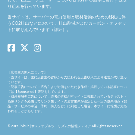
り組みを行っています。
当サイトは、サーバーの電力使用と取材活動のための移動に伴
うCO2排出などにおいて、排出削減およびカーボン・オフセッ
トに取り組んでいます（
詳細
）。
【広告主の開示について】
・当サイトは、主に広告主の皆様から支払われる広告収入により運営が成り立っ
ています。
・記事広告について：広告主より対価をいただき作成・掲載している記事につい
ては【Sponsored】表記をしています。
・成果報酬型広告について：読者の皆様が本サイトに掲載されているテキスト・
画像リンクを経由してリンク先サイトの運営主体が設定した一定の成果地点（製
品・サービスの申込・予約・購入など）に到達した場合、本サイトに報酬が支払
われることがあります。
© 2015
Livhub | サステナブルツーリズムの情報メディア
.All Rights Reserved.