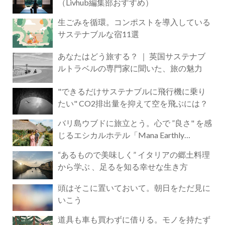
（Livhub編集部おすすめ）
生ごみを循環。コンポストを導入している
サステナブルな宿11選
あなたはどう旅する？ ｜ 英国サステナブ
ルトラベルの専門家に聞いた、旅の魅力
"できるだけサステナブルに飛行機に乗り
たい" CO2排出量を抑えて空を飛ぶには？
バリ島ウブドに旅立とう。心で ”良さ" を感
じるエシカルホテル「Mana Earthly
Paradise」
“あるもので美味しく” イタリアの郷土料理
から学ぶ 、足るを知る幸せな生き方
頭はそこに置いておいて。朝日をただ見に
いこう
道具も車も買わずに借りる。モノを持たず