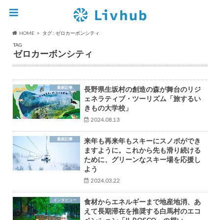
HOME
タグ : ゼロカーボンシティ
TAG
ゼロカーボンシティ
最新記事
長野県生坂村の創造の森が舞台のリジ
ェネラティブ・ツーリズム「旅するい
きもの大学校」
2024.08.13
最新記事
来年も再来年もスキーにスノボができ
ますように。これから先も滑り続ける
ために、グリーンなスキー場を応援し
よう
2024.03.22
インタビュー
食材からエネルギーまで地産地消、あ
えて長期滞在を推奨する白馬村のエコ