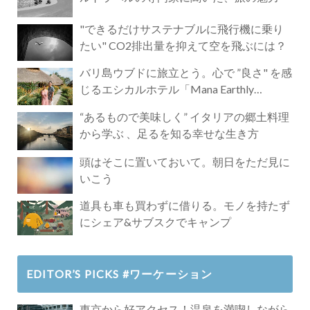
"できるだけサステナブルに飛行機に乗り
たい" CO2排出量を抑えて空を飛ぶには？
バリ島ウブドに旅立とう。心で ”良さ" を感
じるエシカルホテル「Mana Earthly
Paradise」
“あるもので美味しく” イタリアの郷土料理
から学ぶ 、足るを知る幸せな生き方
頭はそこに置いておいて。朝日をただ見に
いこう
道具も車も買わずに借りる。モノを持たず
にシェア&サブスクでキャンプ
EDITOR’S PICKS #ワーケーション
東京から好アクセス！温泉を満喫しながら