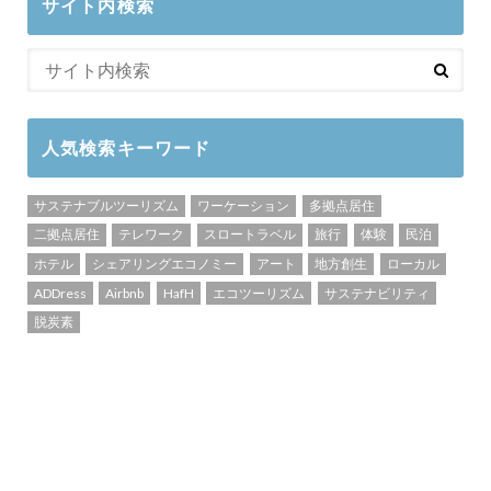
サイト内検索
人気検索キーワード
サステナブルツーリズム
ワーケーション
多拠点居住
二拠点居住
テレワーク
スロートラベル
旅行
体験
民泊
ホテル
シェアリングエコノミー
アート
地方創生
ローカル
ADDress
Airbnb
HafH
エコツーリズム
サステナビリティ
脱炭素