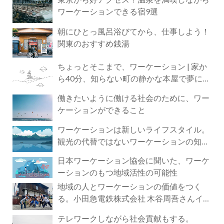
ワーケーションできる宿9選
朝にひとっ風呂浴びてから、仕事しよう！
関東のおすすめ銭湯
ちょっとそこまで、ワーケーション | 家か
ら40分、知らない町の静かな本屋で夢に近
づく4時間の旅
働きたいように働ける社会のために、ワー
ケーションができること
ワーケーションは新しいライフスタイル。
観光の代替ではないワーケーションの知ら
れざる魅力
日本ワーケーション協会に聞いた、ワーケ
ーションのもつ地域活性の可能性
地域の人とワーケーションの価値をつく
る。小田急電鉄株式会社 木谷周吾さんイン
タビュー
テレワークしながら社会貢献もする。