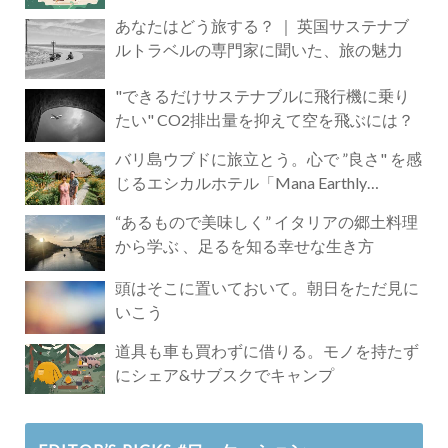
あなたはどう旅する？ ｜ 英国サステナブ
ルトラベルの専門家に聞いた、旅の魅力
"できるだけサステナブルに飛行機に乗り
たい" CO2排出量を抑えて空を飛ぶには？
バリ島ウブドに旅立とう。心で ”良さ" を感
じるエシカルホテル「Mana Earthly
Paradise」
“あるもので美味しく” イタリアの郷土料理
から学ぶ 、足るを知る幸せな生き方
頭はそこに置いておいて。朝日をただ見に
いこう
道具も車も買わずに借りる。モノを持たず
にシェア&サブスクでキャンプ