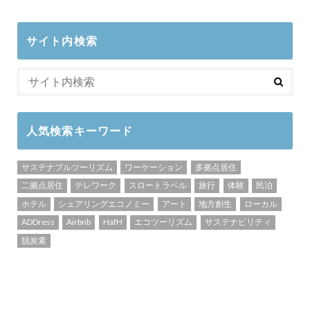
サイト内検索
人気検索キーワード
サステナブルツーリズム
ワーケーション
多拠点居住
二拠点居住
テレワーク
スロートラベル
旅行
体験
民泊
ホテル
シェアリングエコノミー
アート
地方創生
ローカル
ADDress
Airbnb
HafH
エコツーリズム
サステナビリティ
脱炭素