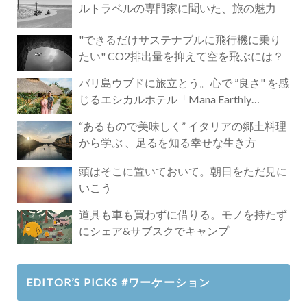
ルトラベルの専門家に聞いた、旅の魅力
"できるだけサステナブルに飛行機に乗り
たい" CO2排出量を抑えて空を飛ぶには？
バリ島ウブドに旅立とう。心で ”良さ" を感
じるエシカルホテル「Mana Earthly
Paradise」
“あるもので美味しく” イタリアの郷土料理
から学ぶ 、足るを知る幸せな生き方
頭はそこに置いておいて。朝日をただ見に
いこう
道具も車も買わずに借りる。モノを持たず
にシェア&サブスクでキャンプ
EDITOR’S PICKS #ワーケーション