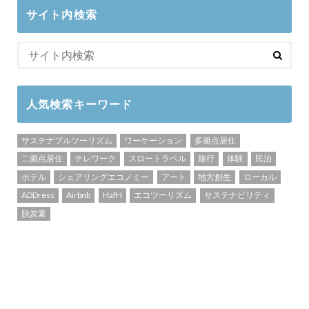
サイト内検索
人気検索キーワード
サステナブルツーリズム
ワーケーション
多拠点居住
二拠点居住
テレワーク
スロートラベル
旅行
体験
民泊
ホテル
シェアリングエコノミー
アート
地方創生
ローカル
ADDress
Airbnb
HafH
エコツーリズム
サステナビリティ
脱炭素