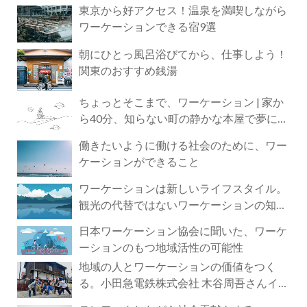
東京から好アクセス！温泉を満喫しながら
ワーケーションできる宿9選
朝にひとっ風呂浴びてから、仕事しよう！
関東のおすすめ銭湯
ちょっとそこまで、ワーケーション | 家か
ら40分、知らない町の静かな本屋で夢に近
づく4時間の旅
働きたいように働ける社会のために、ワー
ケーションができること
ワーケーションは新しいライフスタイル。
観光の代替ではないワーケーションの知ら
れざる魅力
日本ワーケーション協会に聞いた、ワーケ
ーションのもつ地域活性の可能性
地域の人とワーケーションの価値をつく
る。小田急電鉄株式会社 木谷周吾さんイン
タビュー