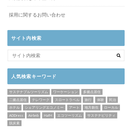
採用に関するお問い合わせ
サイト内検索
人気検索キーワード
サステナブルツーリズム
ワーケーション
多拠点居住
二拠点居住
テレワーク
スロートラベル
旅行
体験
民泊
ホテル
シェアリングエコノミー
アート
地方創生
ローカル
ADDress
Airbnb
HafH
エコツーリズム
サステナビリティ
脱炭素