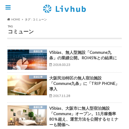
HOME
タグ : コミューン
TAG
コミューン
最新記事
VSbias、無人型施設「Commune九
条」の業績公開。ROI45%との結果に
2018.03.23
最新記事
大阪民泊特区の無人宿泊施設
「Commune九条」に「TRIP PHONE」
導入
2017.11.28
最新記事
VSbias、大阪市に無人型宿泊施設
「Commune」オープン。11月稼働率
80％超え、運営方法を公開するセミナ
ーも開催へ