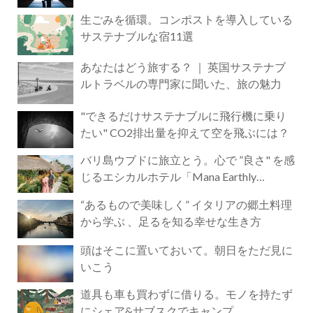
生ごみを循環。コンポストを導入している
サステナブルな宿11選
あなたはどう旅する？ ｜ 英国サステナブ
ルトラベルの専門家に聞いた、旅の魅力
"できるだけサステナブルに飛行機に乗り
たい" CO2排出量を抑えて空を飛ぶには？
バリ島ウブドに旅立とう。心で ”良さ" を感
じるエシカルホテル「Mana Earthly
Paradise」
“あるもので美味しく” イタリアの郷土料理
から学ぶ 、足るを知る幸せな生き方
頭はそこに置いておいて。朝日をただ見に
いこう
道具も車も買わずに借りる。モノを持たず
にシェア&サブスクでキャンプ