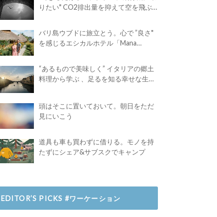
りたい" CO2排出量を抑えて空を飛ぶ
には？
バリ島ウブドに旅立とう。心で ”良さ"
を感じるエシカルホテル「Mana
Earthly Paradise」
“あるもので美味しく” イタリアの郷土
料理から学ぶ 、足るを知る幸せな生き
方
頭はそこに置いておいて。朝日をただ
見にいこう
道具も車も買わずに借りる。モノを持
たずにシェア&サブスクでキャンプ
EDITOR’S PICKS #ワーケーション