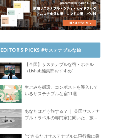
EDITOR’S PICKS #サステナブルな旅
【全国】サステナブルな宿・ホテル
（Livhub編集部おすすめ）
生ごみを循環。コンポストを導入して
いるサステナブルな宿11選
あなたはどう旅する？ ｜ 英国サステナ
ブルトラベルの専門家に聞いた、旅の
魅力
"できるだけサステナブルに飛行機に乗