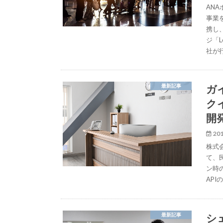
AN
事業を
携し
ジ「L
社が
ガ
最新記事
クイ
開
201
株式会
て、
ン時の
AP
シ
最新記事