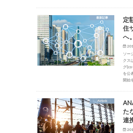
定
最新記事
住
へ
201
ソー
クス
グ(c
を公
開始
A
Airbnb
た
連
201