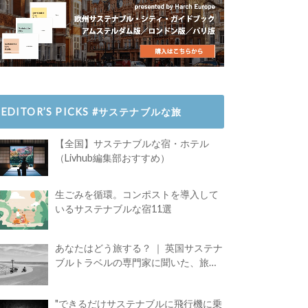
EDITOR’S PICKS #サステナブルな旅
【全国】サステナブルな宿・ホテル
（Livhub編集部おすすめ）
生ごみを循環。コンポストを導入して
いるサステナブルな宿11選
あなたはどう旅する？ ｜ 英国サステナ
ブルトラベルの専門家に聞いた、旅の
魅力
"できるだけサステナブルに飛行機に乗