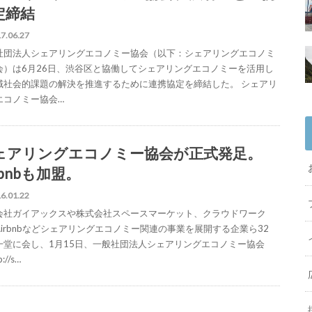
定締結
7.06.27
社団法人シェアリングエコノミー協会（以下：シェアリングエコノミ
会）は6月26日、渋谷区と協働してシェアリングエコノミーを活用し
域社会的課題の解決を推進するために連携協定を締結した。 シェアリ
エコノミー協会…
ェアリングエコノミー協会が正式発足。
rbnbも加盟。
6.01.22
会社ガイアックスや株式会社スペースマーケット、クラウドワーク
Airbnbなどシェアリングエコノミー関連の事業を展開する企業ら32
一堂に会し、1月15日、一般社団法人シェアリングエコノミー協会
://s…