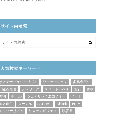
サイト内検索
人気検索キーワード
サステナブルツーリズム
ワーケーション
多拠点居住
二拠点居住
テレワーク
スロートラベル
旅行
体験
民泊
ホテル
シェアリングエコノミー
アート
地方創生
ローカル
ADDress
Airbnb
HafH
エコツーリズム
サステナビリティ
脱炭素