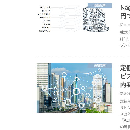
Na
最新記事
円
202
株式会
は1
プン
定
最新記事
ビ
内
201
定額制
リビ
スは
「A
の連