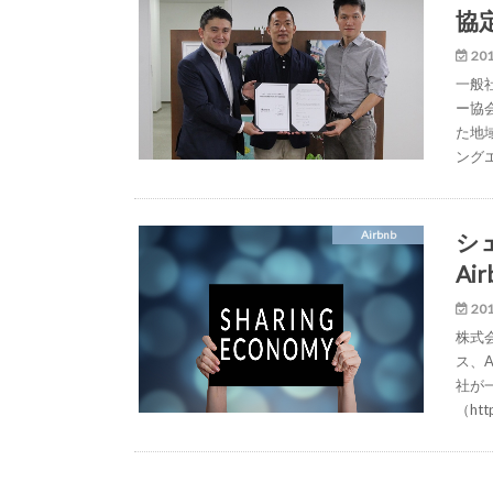
協
201
一般
ー協
た地
ング
シ
Airbnb
Ai
201
株式
ス、
社が
（http