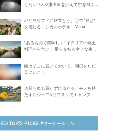
りたい" CO2排出量を抑えて空を飛ぶ
には？
バリ島ウブドに旅立とう。心で ”良さ"
を感じるエシカルホテル「Mana
Earthly Paradise」
“あるもので美味しく” イタリアの郷土
料理から学ぶ 、足るを知る幸せな生き
方
頭はそこに置いておいて。朝日をただ
見にいこう
道具も車も買わずに借りる。モノを持
たずにシェア&サブスクでキャンプ
EDITOR’S PICKS #ワーケーション