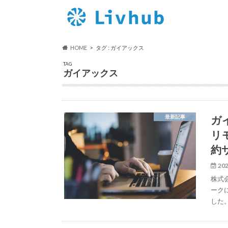
HOME
タグ : ガイアックス
TAG
ガイアックス
ガ
最新記事
リ
約
202
株式
ーク
した