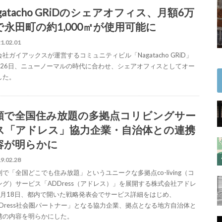
gatacho GRiDのシェアオフィス、月額6万
で永田町の約1,000㎡が使用可能に
1.02.01
社ガイアックスが運営するコミュニティビル「Nagatacho GRiD」
月26日、ニューノーマルの時代に合わせ、シェアオフィスとしてオー
した。
額で全国住み放題の多拠点コリビングサー
ス「アドレス」協力企業・自治体との連携
容が明らかに
9.02.28
で「全国どこでも住み放題」というユニークな多拠点co-living（コ
ング）サービス「ADDress（アドレス）」を展開する株式会社アドレ
2月18日、都内で開いた戦略発表会でサービス詳細をはじめ、
DDress社会圏パートナー」となる協力企業、拠点となる地方自治体と
携の内容を明らかにした。