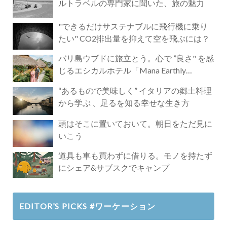
ルトラベルの専門家に聞いた、旅の魅力
"できるだけサステナブルに飛行機に乗り
たい" CO2排出量を抑えて空を飛ぶには？
バリ島ウブドに旅立とう。心で ”良さ" を感
じるエシカルホテル「Mana Earthly
Paradise」
“あるもので美味しく” イタリアの郷土料理
から学ぶ 、足るを知る幸せな生き方
頭はそこに置いておいて。朝日をただ見に
いこう
道具も車も買わずに借りる。モノを持たず
にシェア&サブスクでキャンプ
EDITOR’S PICKS #ワーケーション