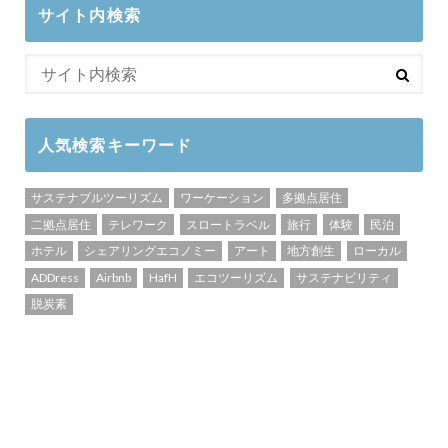
サイト内検索
人気検索キーワード
サステナブルツーリズム
ワーケーション
多拠点居住
二拠点居住
テレワーク
スロートラベル
旅行
体験
民泊
ホテル
シェアリングエコノミー
アート
地方創生
ローカル
ADDress
Airbnb
HafH
エコツーリズム
サステナビリティ
脱炭素