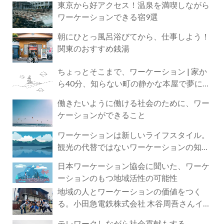
東京から好アクセス！温泉を満喫しながら
ワーケーションできる宿9選
朝にひとっ風呂浴びてから、仕事しよう！
関東のおすすめ銭湯
ちょっとそこまで、ワーケーション | 家か
ら40分、知らない町の静かな本屋で夢に近
づく4時間の旅
働きたいように働ける社会のために、ワー
ケーションができること
ワーケーションは新しいライフスタイル。
観光の代替ではないワーケーションの知ら
れざる魅力
日本ワーケーション協会に聞いた、ワーケ
ーションのもつ地域活性の可能性
地域の人とワーケーションの価値をつく
る。小田急電鉄株式会社 木谷周吾さんイン
タビュー
テレワークしながら社会貢献もする。