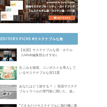
EDITOR’S PICKS #サステナブルな旅
【全国】サステナブルな宿・ホテル
（Livhub編集部おすすめ）
生ごみを循環。コンポストを導入して
いるサステナブルな宿11選
あなたはどう旅する？ ｜ 英国サステナ
ブルトラベルの専門家に聞いた、旅の
魅力
"できるだけサステナブルに飛行機に乗