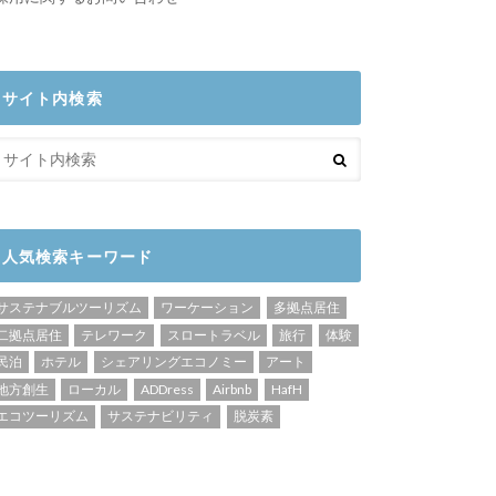
サイト内検索
人気検索キーワード
サステナブルツーリズム
ワーケーション
多拠点居住
二拠点居住
テレワーク
スロートラベル
旅行
体験
民泊
ホテル
シェアリングエコノミー
アート
地方創生
ローカル
ADDress
Airbnb
HafH
エコツーリズム
サステナビリティ
脱炭素