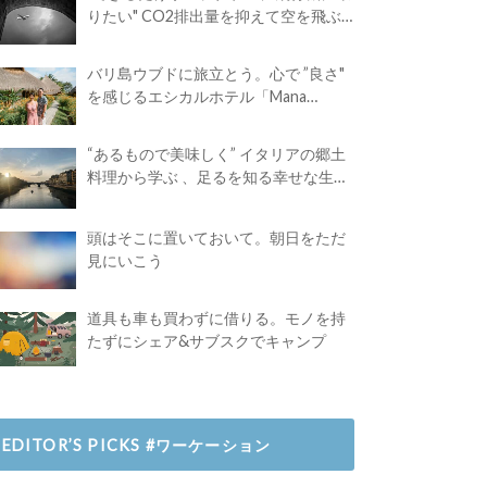
りたい" CO2排出量を抑えて空を飛ぶ
には？
バリ島ウブドに旅立とう。心で ”良さ"
を感じるエシカルホテル「Mana
Earthly Paradise」
“あるもので美味しく” イタリアの郷土
料理から学ぶ 、足るを知る幸せな生き
方
頭はそこに置いておいて。朝日をただ
見にいこう
道具も車も買わずに借りる。モノを持
たずにシェア&サブスクでキャンプ
EDITOR’S PICKS #ワーケーション