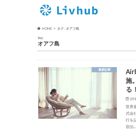
HOME
タグ : オアフ島
TAG
オアフ島
A
最新記事
施
る
201
世界
式会
行を
宿泊