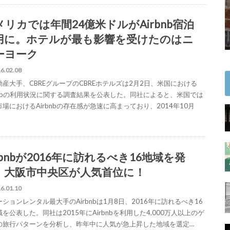
メリカでは年間24億米ドルがAirbnb宿泊
用に。ホテルが最も影響を受けたのはニ
ーヨーク
6.02.08
動産大手、CBREグループのCBREホテルズは2月2日、米国における
rbnbの利用状況に関する調査結果を公表した。同社によると、米国では
場におけるAirbnbの存在感が急速に高まっており、2014年10月
rbnbが2016年に訪れるべき16地域を発
。大阪市中央区が人気首位に！
6.01.10
ションレンタル最大手のAirbnbは1月8日、2016年に訪れるべき16
を公表した。同社は2015年にAirbnbを利用した4,000万人以上のゲ
の旅行パターンを分析し、昨年中に人気が急上昇した地域を選定…