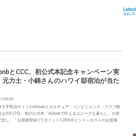
Latest
最新記事
irbnbとCCC、初公式本記念キャンペーン実
。元力士・小錦さんのハワイ邸宿泊が当た
！
7.03.28
最大手民泊サイトのAirbnbとカルチュア・コンビニエンス・クラブ株
社は3月27日、初の公式本「Airbnbで叶えるユニークな暮らし」の発
記念し、「お部屋登録でTポイント5,000ポイント＋ホストのお部屋
…