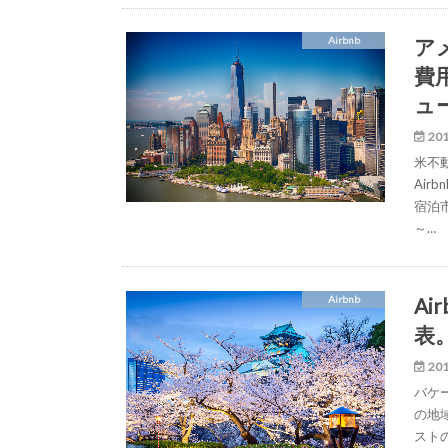
ア
Airbnb
費
ュ
201
米不
Ai
宿泊市
～…
Ai
Airbnb
表
201
バケー
の地域
スト