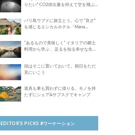
りたい" CO2排出量を抑えて空を飛ぶ
には？
バリ島ウブドに旅立とう。心で ”良さ"
を感じるエシカルホテル「Mana
Earthly Paradise」
“あるもので美味しく” イタリアの郷土
料理から学ぶ 、足るを知る幸せな生き
方
頭はそこに置いておいて。朝日をただ
見にいこう
道具も車も買わずに借りる。モノを持
たずにシェア&サブスクでキャンプ
EDITOR’S PICKS #ワーケーション