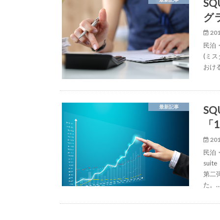
S
グ
201
民泊・
(ミス
おけ
S
最新記事
「
201
民泊
sui
第二
た。