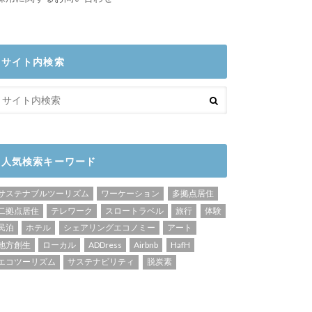
サイト内検索
人気検索キーワード
サステナブルツーリズム
ワーケーション
多拠点居住
二拠点居住
テレワーク
スロートラベル
旅行
体験
民泊
ホテル
シェアリングエコノミー
アート
地方創生
ローカル
ADDress
Airbnb
HafH
エコツーリズム
サステナビリティ
脱炭素