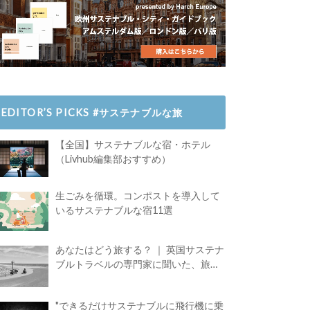
EDITOR’S PICKS #サステナブルな旅
【全国】サステナブルな宿・ホテル
（Livhub編集部おすすめ）
生ごみを循環。コンポストを導入して
いるサステナブルな宿11選
あなたはどう旅する？ ｜ 英国サステナ
ブルトラベルの専門家に聞いた、旅の
魅力
"できるだけサステナブルに飛行機に乗