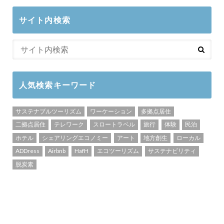
サイト内検索
人気検索キーワード
サステナブルツーリズム
ワーケーション
多拠点居住
二拠点居住
テレワーク
スロートラベル
旅行
体験
民泊
ホテル
シェアリングエコノミー
アート
地方創生
ローカル
ADDress
Airbnb
HafH
エコツーリズム
サステナビリティ
脱炭素