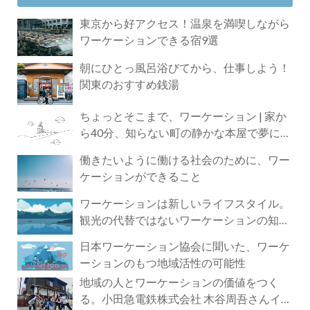
東京から好アクセス！温泉を満喫しながら
ワーケーションできる宿9選
朝にひとっ風呂浴びてから、仕事しよう！
関東のおすすめ銭湯
ちょっとそこまで、ワーケーション | 家か
ら40分、知らない町の静かな本屋で夢に近
づく4時間の旅
働きたいように働ける社会のために、ワー
ケーションができること
ワーケーションは新しいライフスタイル。
観光の代替ではないワーケーションの知ら
れざる魅力
日本ワーケーション協会に聞いた、ワーケ
ーションのもつ地域活性の可能性
地域の人とワーケーションの価値をつく
る。小田急電鉄株式会社 木谷周吾さんイン