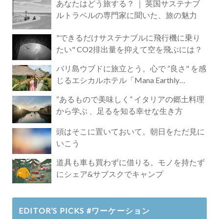
あなたはどう旅する？ ｜ 英国サステナブ
ルトラベルの専門家に聞いた、旅の魅力
"できるだけサステナブルに飛行機に乗り
たい" CO2排出量を抑えて空を飛ぶには？
バリ島ウブドに旅立とう。心で ”良さ" を感
じるエシカルホテル「Mana Earthly
Paradise」
“あるもので美味しく” イタリアの郷土料理
から学ぶ 、足るを知る幸せな生き方
頭はそこに置いておいて。朝日をただ見に
いこう
道具も車も買わずに借りる。モノを持たず
にシェア&サブスクでキャンプ
EDITOR’S PICKS #ワーケーション