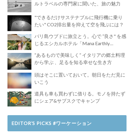
ルトラベルの専門家に聞いた、旅の魅力
"できるだけサステナブルに飛行機に乗り
たい" CO2排出量を抑えて空を飛ぶには？
バリ島ウブドに旅立とう。心で ”良さ" を感
じるエシカルホテル「Mana Earthly
Paradise」
“あるもので美味しく” イタリアの郷土料理
から学ぶ 、足るを知る幸せな生き方
頭はそこに置いておいて。朝日をただ見に
いこう
道具も車も買わずに借りる。モノを持たず
にシェア&サブスクでキャンプ
EDITOR’S PICKS #ワーケーション