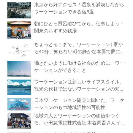
東京から好アクセス！温泉を満喫しながら
ワーケーションできる宿9選
朝にひとっ風呂浴びてから、仕事しよう！
関東のおすすめ銭湯
ちょっとそこまで、ワーケーション | 家か
ら40分、知らない町の静かな本屋で夢に近
づく4時間の旅
働きたいように働ける社会のために、ワー
ケーションができること
ワーケーションは新しいライフスタイル。
観光の代替ではないワーケーションの知ら
れざる魅力
日本ワーケーション協会に聞いた、ワーケ
ーションのもつ地域活性の可能性
地域の人とワーケーションの価値をつく
る。小田急電鉄株式会社 木谷周吾さんイン
タビュー