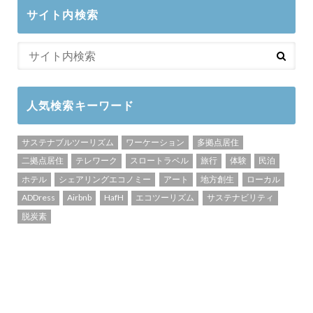
サイト内検索
人気検索キーワード
サステナブルツーリズム
ワーケーション
多拠点居住
二拠点居住
テレワーク
スロートラベル
旅行
体験
民泊
ホテル
シェアリングエコノミー
アート
地方創生
ローカル
ADDress
Airbnb
HafH
エコツーリズム
サステナビリティ
脱炭素