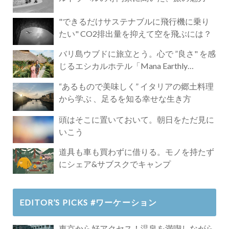
"できるだけサステナブルに飛行機に乗り
たい" CO2排出量を抑えて空を飛ぶには？
バリ島ウブドに旅立とう。心で ”良さ" を感
じるエシカルホテル「Mana Earthly
Paradise」
“あるもので美味しく” イタリアの郷土料理
から学ぶ 、足るを知る幸せな生き方
頭はそこに置いておいて。朝日をただ見に
いこう
道具も車も買わずに借りる。モノを持たず
にシェア&サブスクでキャンプ
EDITOR’S PICKS #ワーケーション
東京から好アクセス！温泉を満喫しながら