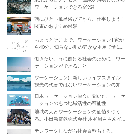
ワーケーションできる宿9選
朝にひとっ風呂浴びてから、仕事しよう！
関東のおすすめ銭湯
ちょっとそこまで、ワーケーション | 家か
ら40分、知らない町の静かな本屋で夢に近
づく4時間の旅
働きたいように働ける社会のために、ワー
ケーションができること
ワーケーションは新しいライフスタイル。
観光の代替ではないワーケーションの知ら
れざる魅力
日本ワーケーション協会に聞いた、ワーケ
ーションのもつ地域活性の可能性
地域の人とワーケーションの価値をつく
る。小田急電鉄株式会社 木谷周吾さんイン
タビュー
テレワークしながら社会貢献もする。