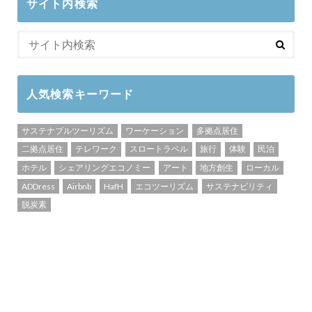
サイト内検索
人気検索キーワード
サステナブルツーリズム
ワーケーション
多拠点居住
二拠点居住
テレワーク
スロートラベル
旅行
体験
民泊
ホテル
シェアリングエコノミー
アート
地方創生
ローカル
ADDress
Airbnb
HafH
エコツーリズム
サステナビリティ
脱炭素