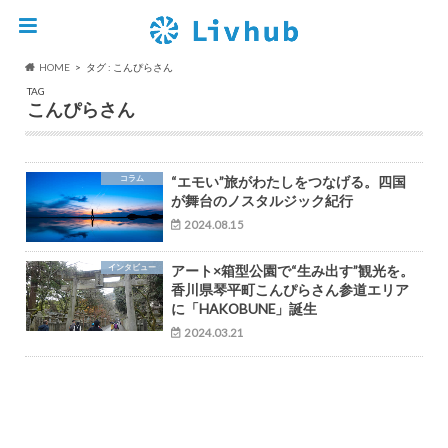
HOME
タグ : こんぴらさん
TAG
こんぴらさん
コラム
“エモい”旅がわたしをつなげる。四国
が舞台のノスタルジック紀行
2024.08.15
インタビュー
アート×箱型公園で“生み出す”観光を。
香川県琴平町こんぴらさん参道エリア
に「HAKOBUNE」誕生
2024.03.21