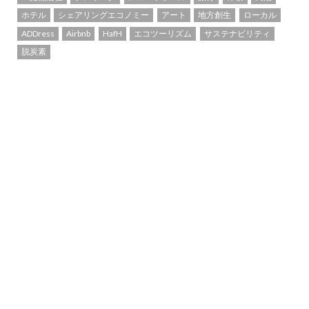
ホテル
シェアリングエコノミー
アート
地方創生
ローカル
ADDress
Airbnb
HafH
エコツーリズム
サステナビリティ
脱炭素