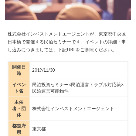
株式会社インベストメントエージェントが、東京都中央区
日本橋で開催する民泊セミナーです。イベントの詳細・申
し込みにつきましては、下記URLをご参照ください。
開催日
2019/11/30
時
イベン
民泊投資セミナー×民泊運営トラブル対応策×
ト名
民泊運営可能物件
主催
者・団
株式会社インベストメントエージェント
体
都道府
東京都
県