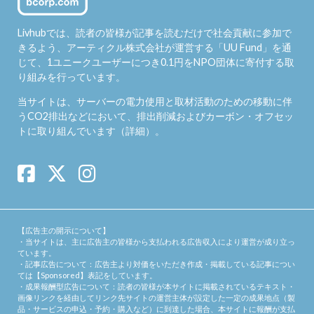
Livhubでは、読者の皆様が記事を読むだけで社会貢献に参加で
きるよう、アーティクル株式会社が運営する「
UU Fund
」を通
じて、1ユニークユーザーにつき0.1円をNPO団体に寄付する取
り組みを行っています。
当サイトは、サーバーの電力使用と取材活動のための移動に伴
うCO2排出などにおいて、排出削減およびカーボン・オフセッ
トに取り組んでいます（
詳細
）。
【広告主の開示について】
・当サイトは、主に広告主の皆様から支払われる広告収入により運営が成り立っ
ています。
・記事広告について：広告主より対価をいただき作成・掲載している記事につい
ては【Sponsored】表記をしています。
・成果報酬型広告について：読者の皆様が本サイトに掲載されているテキスト・
画像リンクを経由してリンク先サイトの運営主体が設定した一定の成果地点（製
品・サービスの申込・予約・購入など）に到達した場合、本サイトに報酬が支払