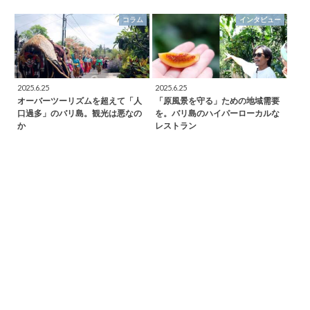
コラム
インタビュー
2025.6.25
2025.6.25
オーバーツーリズムを超えて「人
「原風景を守る」ための地域需要
口過多」のバリ島。観光は悪なの
を。バリ島のハイパーローカルな
か
レストラン