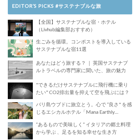
EDITOR’S PICKS #サステナブルな旅
【全国】サステナブルな宿・ホテル
（Livhub編集部おすすめ）
生ごみを循環。コンポストを導入している
サステナブルな宿11選
あなたはどう旅する？ ｜ 英国サステナブ
ルトラベルの専門家に聞いた、旅の魅力
"できるだけサステナブルに飛行機に乗り
たい" CO2排出量を抑えて空を飛ぶには？
バリ島ウブドに旅立とう。心で ”良さ" を感
じるエシカルホテル「Mana Earthly
Paradise」
“あるもので美味しく” イタリアの郷土料理
から学ぶ 、足るを知る幸せな生き方