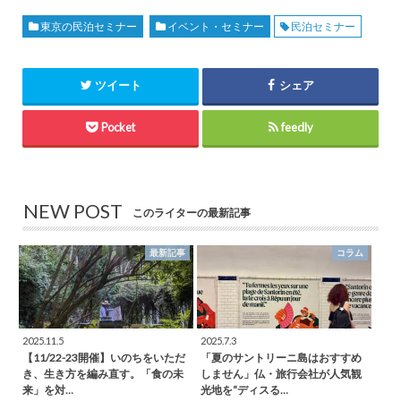
東京の民泊セミナー
イベント・セミナー
民泊セミナー
ツイート
シェア
Pocket
feedly
NEW POST
このライターの最新記事
最新記事
コラム
2025.11.5
2025.7.3
【11/22-23開催】いのちをいただ
「夏のサントリーニ島はおすすめ
き、生き方を編み直す。「食の未
しません」仏・旅行会社が人気観
来」を対…
光地を“ディスる…