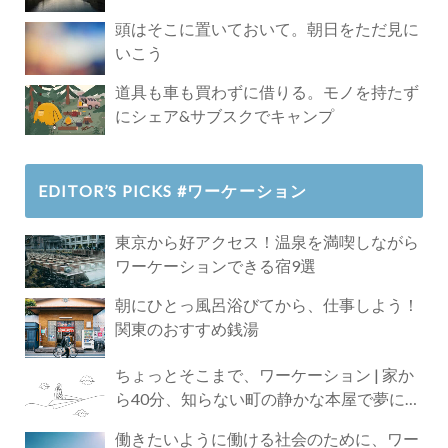
頭はそこに置いておいて。朝日をただ見に
いこう
道具も車も買わずに借りる。モノを持たず
にシェア&サブスクでキャンプ
EDITOR’S PICKS #ワーケーション
東京から好アクセス！温泉を満喫しながら
ワーケーションできる宿9選
朝にひとっ風呂浴びてから、仕事しよう！
関東のおすすめ銭湯
ちょっとそこまで、ワーケーション | 家か
ら40分、知らない町の静かな本屋で夢に近
づく4時間の旅
働きたいように働ける社会のために、ワー