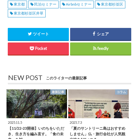
東京都
民泊セミナー
Airbnbセミナー
東京都杉並区
東京都杉並区井草
ツイート
シェア
Pocket
feedly
NEW POST
このライターの最新記事
最新記事
コラム
2025.11.5
2025.7.3
【11/22-23開催】いのちをいただ
「夏のサントリーニ島はおすすめ
き、生き方を編み直す。「食の未
しません」仏・旅行会社が人気観