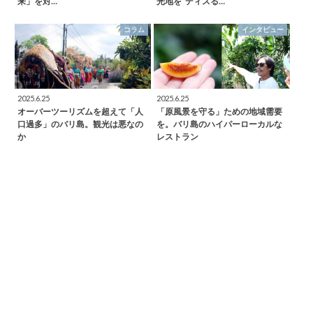
来」を対…
光地を“ディスる…
コラム
インタビュー
2025.6.25
2025.6.25
オーバーツーリズムを超えて「人
「原風景を守る」ための地域需要
口過多」のバリ島。観光は悪なの
を。バリ島のハイパーローカルな
か
レストラン