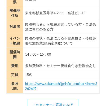
県
開催地
東京都杉並区井草4-2-11 当社ビル1F
住所
民泊初心者から現在運営している方・合法民
対象者
泊に興味のある方
イベン
民泊の現状・民泊による不動産投資・今後必
ト概要
要な旅館業(簡易宿所)について
開催時
14：00～16：00
間
費用
参加費無料・セミナー後軽食付き懇親会あり
定員
15名
参照
https://www.rakumachi.jp/info_seminar/show/3
URL
2626
このセミナーに応募する