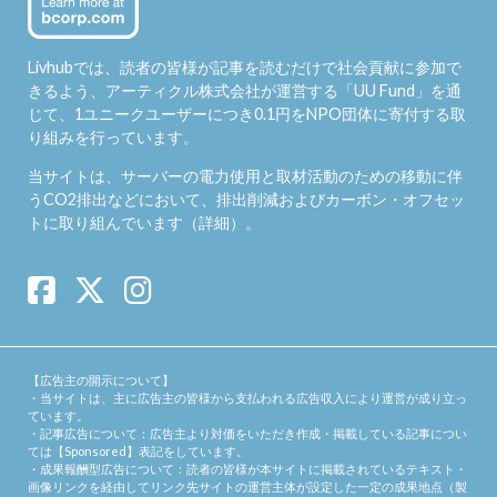
Livhubでは、読者の皆様が記事を読むだけで社会貢献に参加で
きるよう、アーティクル株式会社が運営する「
UU Fund
」を通
じて、1ユニークユーザーにつき0.1円をNPO団体に寄付する取
り組みを行っています。
当サイトは、サーバーの電力使用と取材活動のための移動に伴
うCO2排出などにおいて、排出削減およびカーボン・オフセッ
トに取り組んでいます（
詳細
）。
【広告主の開示について】
・当サイトは、主に広告主の皆様から支払われる広告収入により運営が成り立っ
ています。
・記事広告について：広告主より対価をいただき作成・掲載している記事につい
ては【Sponsored】表記をしています。
・成果報酬型広告について：読者の皆様が本サイトに掲載されているテキスト・
画像リンクを経由してリンク先サイトの運営主体が設定した一定の成果地点（製