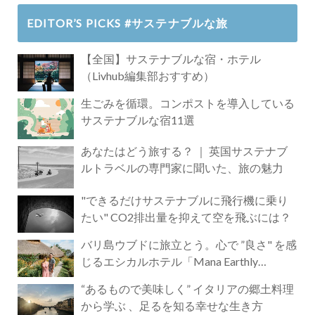
EDITOR’S PICKS #サステナブルな旅
【全国】サステナブルな宿・ホテル
（Livhub編集部おすすめ）
生ごみを循環。コンポストを導入している
サステナブルな宿11選
あなたはどう旅する？ ｜ 英国サステナブ
ルトラベルの専門家に聞いた、旅の魅力
"できるだけサステナブルに飛行機に乗り
たい" CO2排出量を抑えて空を飛ぶには？
バリ島ウブドに旅立とう。心で ”良さ" を感
じるエシカルホテル「Mana Earthly
Paradise」
“あるもので美味しく” イタリアの郷土料理
から学ぶ 、足るを知る幸せな生き方