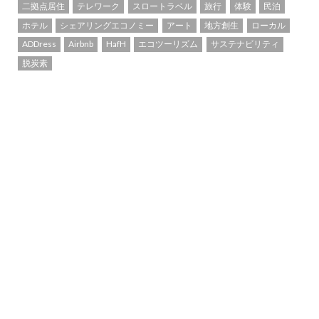
二拠点居住
テレワーク
スロートラベル
旅行
体験
民泊
ホテル
シェアリングエコノミー
アート
地方創生
ローカル
ADDress
Airbnb
HafH
エコツーリズム
サステナビリティ
脱炭素