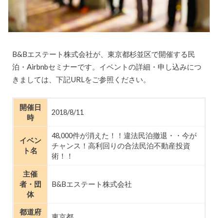
B&Bエステート株式会社が、東京都杉並区で開催する民
泊・Airbnbセミナーです。イベントの詳細・申し込みにつ
きましては、下記URLをご参照ください。
開催日
2018/8/11
時
48,000件が消えた！！違法民泊撤退・・今が
イベン
チャンス！高利回りの合法民泊不動産投資
ト名
術！！
主催
者・団
B&Bエステート株式会社
体
都道府
東京都