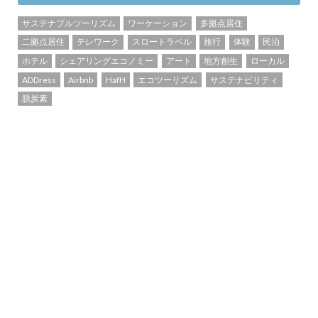
サステナブルツーリズム
ワーケーション
多拠点居住
二拠点居住
テレワーク
スロートラベル
旅行
体験
民泊
ホテル
シェアリングエコノミー
アート
地方創生
ローカル
ADDress
Airbnb
HafH
エコツーリズム
サステナビリティ
脱炭素