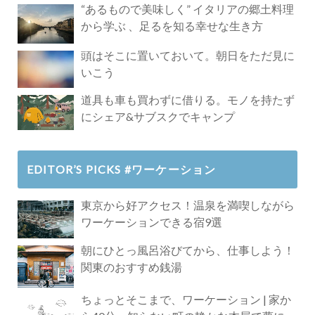
“あるもので美味しく” イタリアの郷土料理
から学ぶ 、足るを知る幸せな生き方
頭はそこに置いておいて。朝日をただ見に
いこう
道具も車も買わずに借りる。モノを持たず
にシェア&サブスクでキャンプ
EDITOR’S PICKS #ワーケーション
東京から好アクセス！温泉を満喫しながら
ワーケーションできる宿9選
朝にひとっ風呂浴びてから、仕事しよう！
関東のおすすめ銭湯
ちょっとそこまで、ワーケーション | 家か