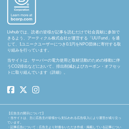
Livhubでは、読者の皆様が記事を読むだけで社会貢献に参加で
きるよう、アーティクル株式会社が運営する「
UU Fund
」を通
じて、1ユニークユーザーにつき0.1円をNPO団体に寄付する取
り組みを行っています。
当サイトは、サーバーの電力使用と取材活動のための移動に伴
うCO2排出などにおいて、排出削減およびカーボン・オフセッ
トに取り組んでいます（
詳細
）。
【広告主の開示について】
・当サイトは、主に広告主の皆様から支払われる広告収入により運営が成り立っ
ています。
・記事広告について：広告主より対価をいただき作成・掲載している記事につい