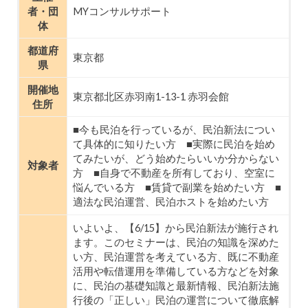
者・団
MYコンサルサポート
体
都道府
東京都
県
開催地
東京都北区赤羽南1-13-1 赤羽会館
住所
■今も民泊を行っているが、民泊新法につい
て具体的に知りたい方 ■実際に民泊を始め
てみたいが、どう始めたらいいか分からない
対象者
方 ■自身で不動産を所有しており、空室に
悩んでいる方 ■賃貸で副業を始めたい方 ■
適法な民泊運営、民泊ホストを始めたい方
いよいよ、【6/15】から民泊新法が施行され
ます。このセミナーは、民泊の知識を深めた
い方、民泊運営を考えている方、既に不動産
活用や転借運用を準備している方などを対象
に、民泊の基礎知識と最新情報、民泊新法施
行後の「正しい」民泊の運営について徹底解