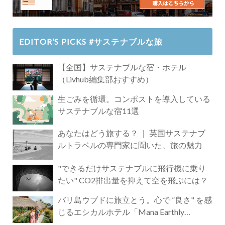
EDITOR’S PICKS #サステナブルな旅
【全国】サステナブルな宿・ホテル
（Livhub編集部おすすめ）
生ごみを循環。コンポストを導入している
サステナブルな宿11選
あなたはどう旅する？ ｜ 英国サステナブ
ルトラベルの専門家に聞いた、旅の魅力
"できるだけサステナブルに飛行機に乗り
たい" CO2排出量を抑えて空を飛ぶには？
バリ島ウブドに旅立とう。心で ”良さ" を感
じるエシカルホテル「Mana Earthly
Paradise」