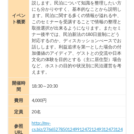
説します。民泊について知識を整理したい方
にも分かりやすく、基本的なことから説明し
イベン
ます。民泊に関する多くの情報が溢れる中、
ト概要
このセミナーを受講することで情報の整理と
取捨選択が出来るようになります。またセミ
ナー後半では、民泊新法の180日規制にどう
対応するのか、ディスカッションべースでお
話しします。利益追求を第一とした場合の付
加価値のアイディア、ゲストとの交流や日本
文化の体験を目的とする（主に居住型）場合
など、ホストの目的や状況別に民泊運営を考
えます。
開催時
18:30～20:30
間
費用
4,000円
定員
20名
http://my-
参照
cs.biz/276652785012499124721249312473124
URL