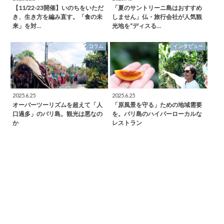
【11/22-23開催】いのちをいただ
「夏のサントリーニ島はおすすめ
き、生き方を編み直す。「食の未
しません」仏・旅行会社が人気観
来」を対…
光地を“ディスる…
コラム
インタビュー
2025.6.25
2025.6.25
オーバーツーリズムを超えて「人
「原風景を守る」ための地域需要
口過多」のバリ島。観光は悪なの
を。バリ島のハイパーローカルな
か
レストラン