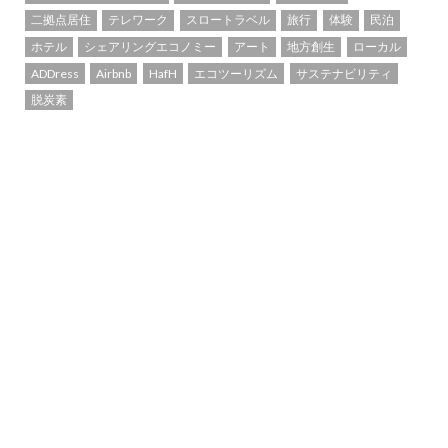
二拠点居住
テレワーク
スロートラベル
旅行
体験
民泊
ホテル
シェアリングエコノミー
アート
地方創生
ローカル
ADDress
Airbnb
HafH
エコツーリズム
サステナビリティ
脱炭素