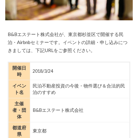
B&Bエステート株式会社が、東京都杉並区で開催する民
泊・Airbnbセミナーです。イベントの詳細・申し込みにつ
きましては、下記URLをご参照ください。
開催日
2018/3/24
時
イベン
民泊不動産投資の今後・物件選び＆合法的民
ト名
泊のすすめ
主催
者・団
B&Bエステート株式会社
体
都道府
東京都
県