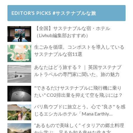
EDITOR’S PICKS #サステナブルな旅
【全国】サステナブルな宿・ホテル
（Livhub編集部おすすめ）
生ごみを循環。コンポストを導入している
サステナブルな宿11選
あなたはどう旅する？ ｜ 英国サステナブ
ルトラベルの専門家に聞いた、旅の魅力
"できるだけサステナブルに飛行機に乗り
たい" CO2排出量を抑えて空を飛ぶには？
バリ島ウブドに旅立とう。心で ”良さ" を感
じるエシカルホテル「Mana Earthly
Paradise」
“あるもので美味しく” イタリアの郷土料理
から学ぶ 、足るを知る幸せな生き方