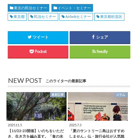
東京の民泊セミナー
イベント・セミナー
東京都
民泊セミナー
Airbnbセミナー
東京都杉並区
ツイート
シェア
Pocket
feedly
NEW POST
このライターの最新記事
最新記事
コラム
2025.11.5
2025.7.3
【11/22-23開催】いのちをいただ
「夏のサントリーニ島はおすすめ
き、生き方を編み直す。「食の未
しません」仏・旅行会社が人気観