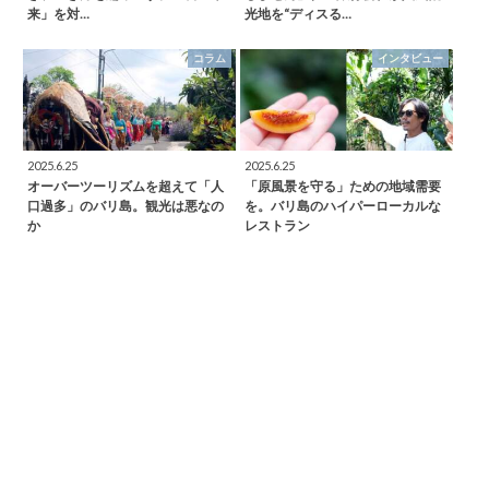
来」を対…
光地を“ディスる…
コラム
インタビュー
2025.6.25
2025.6.25
オーバーツーリズムを超えて「人
「原風景を守る」ための地域需要
口過多」のバリ島。観光は悪なの
を。バリ島のハイパーローカルな
か
レストラン