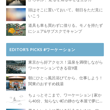
頭はそこに置いておいて。朝日をただ見に
いこう
道具も車も買わずに借りる。モノを持たず
にシェア&サブスクでキャンプ
EDITOR’S PICKS #ワーケーション
東京から好アクセス！温泉を満喫しながら
ワーケーションできる宿9選
朝にひとっ風呂浴びてから、仕事しよう！
関東のおすすめ銭湯
ちょっとそこまで、ワーケーション | 家か
ら40分、知らない町の静かな本屋で夢に近
づく4時間の旅