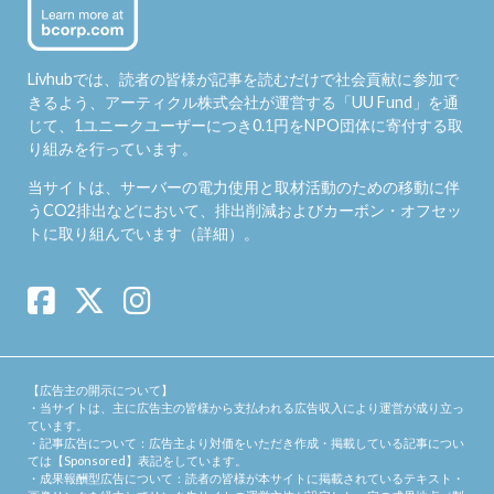
Livhubでは、読者の皆様が記事を読むだけで社会貢献に参加で
きるよう、アーティクル株式会社が運営する「
UU Fund
」を通
じて、1ユニークユーザーにつき0.1円をNPO団体に寄付する取
り組みを行っています。
当サイトは、サーバーの電力使用と取材活動のための移動に伴
うCO2排出などにおいて、排出削減およびカーボン・オフセッ
トに取り組んでいます（
詳細
）。
【広告主の開示について】
・当サイトは、主に広告主の皆様から支払われる広告収入により運営が成り立っ
ています。
・記事広告について：広告主より対価をいただき作成・掲載している記事につい
ては【Sponsored】表記をしています。
・成果報酬型広告について：読者の皆様が本サイトに掲載されているテキスト・