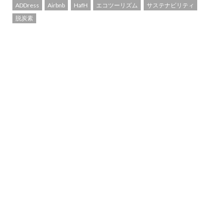
ADDress
Airbnb
HafH
エコツーリズム
サステナビリティ
脱炭素