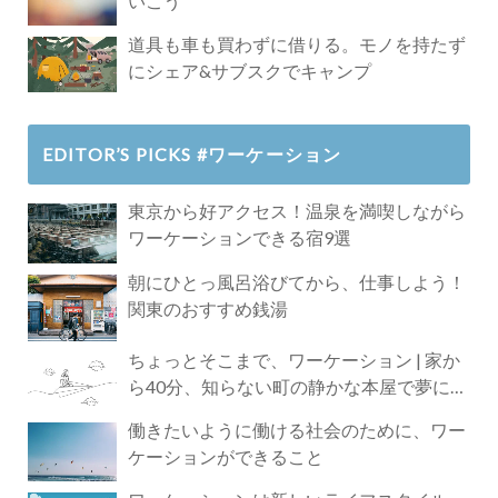
いこう
道具も車も買わずに借りる。モノを持たず
にシェア&サブスクでキャンプ
EDITOR’S PICKS #ワーケーション
東京から好アクセス！温泉を満喫しながら
ワーケーションできる宿9選
朝にひとっ風呂浴びてから、仕事しよう！
関東のおすすめ銭湯
ちょっとそこまで、ワーケーション | 家か
ら40分、知らない町の静かな本屋で夢に近
づく4時間の旅
働きたいように働ける社会のために、ワー
ケーションができること