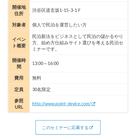
開催地
渋谷区道玄坂1-15-3-1Ｆ
住所
対象者
個人で民泊を運営したい方
民泊新法をビジネスとして民泊の儲かるやり
イベン
方、始め方仕組みサイト選びを考える民泊セ
ト概要
ミナーです。
開催時
13:00～16:00
間
費用
無料
定員
30名限定
参照
http://www.point-device.com/
URL
このセミナーに応募する