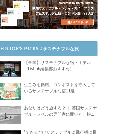
EDITOR’S PICKS #サステナブルな旅
【全国】サステナブルな宿・ホテル
（Livhub編集部おすすめ）
生ごみを循環。コンポストを導入して
いるサステナブルな宿11選
あなたはどう旅する？ ｜ 英国サステナ
ブルトラベルの専門家に聞いた、旅の
魅力
"できるだけサステナブルに飛行機に乗