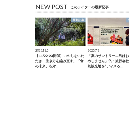
NEW POST
このライターの最新記事
最新記事
2025.11.5
2025.7.3
【11/22-23開催】いのちをいた
「夏のサントリーニ島はお
だき、生き方を編み直す。「食
めしません」仏・旅行会社
の未来」を対…
気観光地を“ディスる…