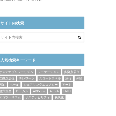
サイト内検索
人気検索キーワード
サステナブルツーリズム
ワーケーション
多拠点居住
二拠点居住
テレワーク
スロートラベル
旅行
体験
民泊
ホテル
シェアリングエコノミー
アート
地方創生
ローカル
ADDress
Airbnb
HafH
エコツーリズム
サステナビリティ
脱炭素