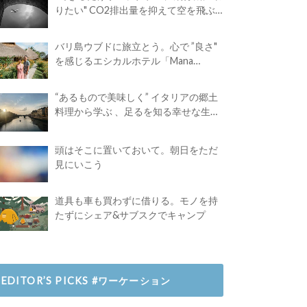
りたい" CO2排出量を抑えて空を飛ぶ
には？
バリ島ウブドに旅立とう。心で ”良さ"
を感じるエシカルホテル「Mana
Earthly Paradise」
“あるもので美味しく” イタリアの郷土
料理から学ぶ 、足るを知る幸せな生き
方
頭はそこに置いておいて。朝日をただ
見にいこう
道具も車も買わずに借りる。モノを持
たずにシェア&サブスクでキャンプ
EDITOR’S PICKS #ワーケーション