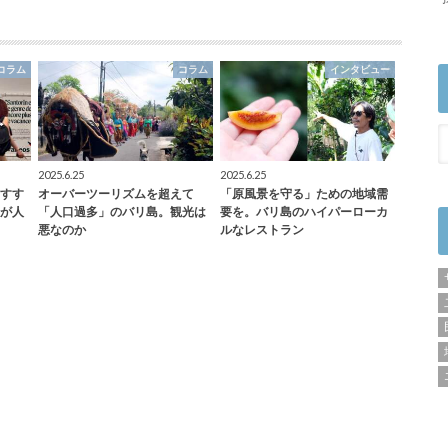
コラム
コラム
インタビュー
2025.6.25
2025.6.25
すす
オーバーツーリズムを超えて
「原風景を守る」ための地域需
が人
「人口過多」のバリ島。観光は
要を。バリ島のハイパーローカ
悪なのか
ルなレストラン