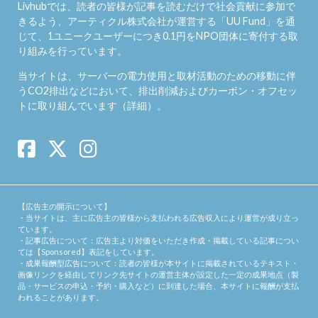
Livhubでは、読者の皆様が記事を読むだけで社会貢献に参加で
きるよう、アーティクル株式会社が運営する「
UU Fund
」を通
じて、1ユニークユーザーにつき0.1円をNPO団体に寄付する取
り組みを行っています。
当サイトは、サーバーの電力使用と取材活動のための移動に伴
うCO2排出などにおいて、排出削減およびカーボン・オフセッ
トに取り組んでいます（
詳細
）。
【広告主の開示について】
・当サイトは、主に広告主の皆様から支払われる広告収入により運営が成り立っ
ています。
・記事広告について：広告主より対価をいただき作成・掲載している記事につい
ては【Sponsored】表記をしています。
・成果報酬型広告について：読者の皆様が本サイトに掲載されているテキスト・
画像リンクを経由してリンク先サイトの運営主体が設定した一定の成果地点（製
品・サービスの申込・予約・購入など）に到達した場合、本サイトに報酬が支払
われることがあります。