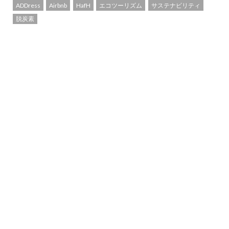
ADDress
Airbnb
HafH
エコツーリズム
サステナビリティ
脱炭素