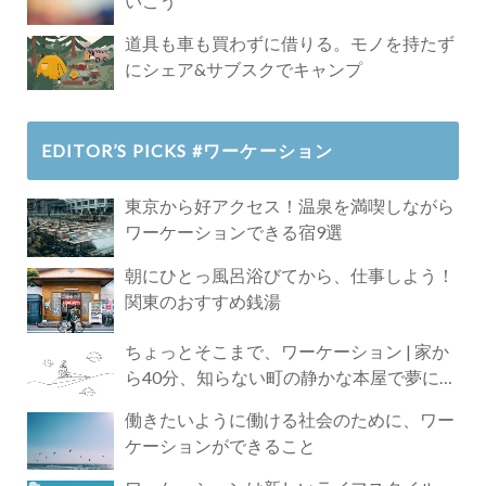
いこう
道具も車も買わずに借りる。モノを持たず
にシェア&サブスクでキャンプ
EDITOR’S PICKS #ワーケーション
東京から好アクセス！温泉を満喫しながら
ワーケーションできる宿9選
朝にひとっ風呂浴びてから、仕事しよう！
関東のおすすめ銭湯
ちょっとそこまで、ワーケーション | 家か
ら40分、知らない町の静かな本屋で夢に近
づく4時間の旅
働きたいように働ける社会のために、ワー
ケーションができること