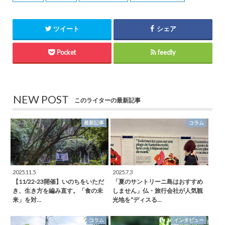
ツイート
シェア
Pocket
feedly
NEW POST
このライターの最新記事
最新記事
コラム
2025.11.5
2025.7.3
【11/22-23開催】いのちをいただ
「夏のサントリーニ島はおすすめ
き、生き方を編み直す。「食の未
しません」仏・旅行会社が人気観
来」を対…
光地を“ディスる…
コラム
インタビュー