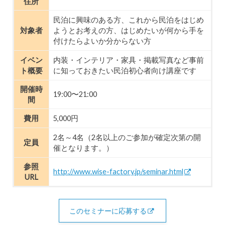
住所
民泊に興味のある方、これから民泊をはじめ
対象者
ようとお考えの方、はじめたいが何から手を
付けたらよいか分からない方
イベン
内装・インテリア・家具・掲載写真など事前
ト概要
に知っておきたい民泊初心者向け講座です
開催時
19:00〜21:00
間
費用
5,000円
2名～4名（2名以上のご参加が確定次第の開
定員
催となります。）
参照
http://www.wise-factory.jp/seminar.html
URL
このセミナーに応募する